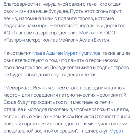
благодарности и нерушимой связи с теми, кто отдал
свои жизни за наше будущее. Пусть этот огонь горит
вечно, напоминая нам о подвиге героев, которые
подарили нам мир», — отметил генеральный директор
АО «Газпром газораспределение
Майкоп
» и ООО
«Газпром межрегионгаз Майкоп» Аслан Екутеч.
Как отметил
глава Адыгеи
Мурат Кумпилов
, такие акции
свидетельствуют о том, что память о героическом
прошлом поколения Победителей жива и подвиг героев
не будет забыт даже спустя десятилетия.
"Мемориал с Вечным огнем станет еще одним важным
местом для проведения патриотических мероприятий.
Сюда будут приходить гости и местные жители –
старшее и молодое поколения, чтобы возложить цветы,
вспомнить о воинах – земляках Великой Отечественной
войны и гордиться их последователями – участниками
специальной военной операции", - подчеркнул
Мурат