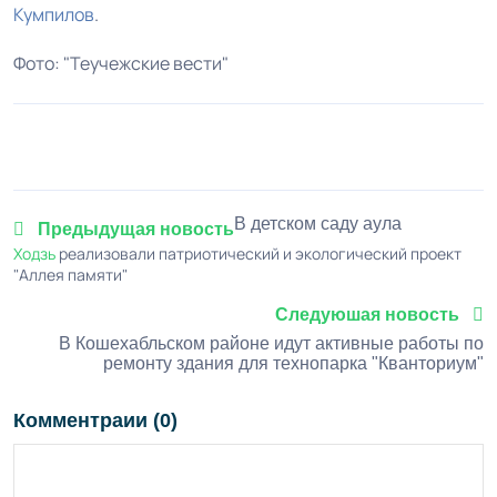
Кумпилов
.
Фото: "Теучежские вести"
1
2
3
4
5
В детском саду аула
Предыдущая новость
Ходзь
реализовали патриотический и экологический проект
"Аллея памяти"
Следуюшая новость
В Кошехабльском районе идут активные работы по
ремонту здания для технопарка "Кванториум"
Комментраии (0)