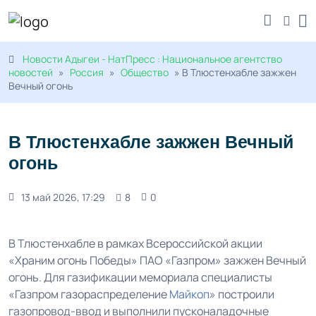
Новости Адыгеи - НатПресс : Национальное агентство
новостей
»
Россия
»
Общество
» В Тлюстенхабле зажжен
Вечный огонь
В Тлюстенхабле зажжен Вечный
огонь
13 май 2026, 17:29
8
0
В Тлюстенхабле в рамках Всероссийской акции
«Храним огонь Победы» ПАО «Газпром» зажжен Вечный
огонь. Для газификации мемориала специалисты
«Газпром газораспределение
Майкоп
» построили
газопровод-ввод и выполнили пусконаладочные