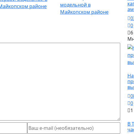
ка
модельной в
ам
Майкопском районе
0
0
6
Мн
О
На
пр
вы
0
0
1
О
В 
ча