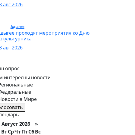
8 авг 2026
орт /
Адыгея
/ Спорт
Адыгее проходят мероприятия ко Дню
зкультурника
8 авг 2026
ш опрос
м интересны новости
Региональные
Федеральные
Новости в Мире
олосовать
лендарь
вгуст 2026 »
н
Вт
Ср
Чт
Пт
Сб
Вс