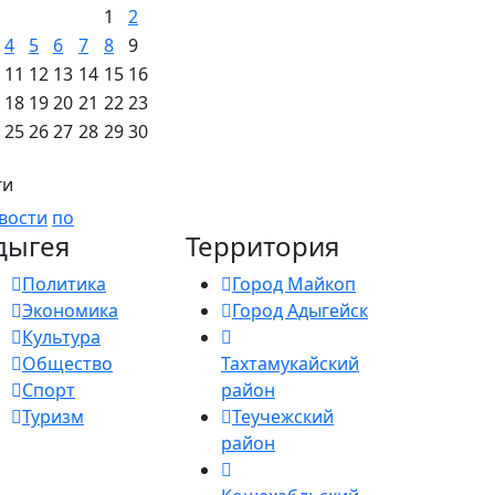
1
2
4
5
6
7
8
9
11
12
13
14
15
16
18
19
20
21
22
23
25
26
27
28
29
30
ги
вости
по
дыгея
Территория
Политика
Город Майкоп
Экономика
Город Адыгейск
Культура
Общество
Тахтамукайский
Спорт
район
Туризм
Теучежский
район