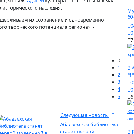
ет, что для
Адыгеи
культура – это неотъемлемая
О
 исторического наследия.
Му
60
ддерживаем их сохранение и одновременно
0
го творческого потенциала региона», -
0
7
0
О
1
В 
хр
2
3
0
4
0
5
6
Следуюшая новость
Абадзехская библиотека
О
станет первой
В 