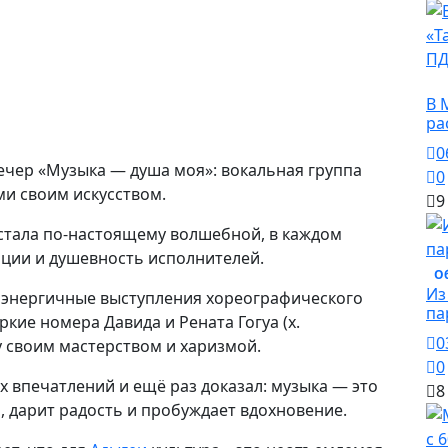
О
В 
ра
0
ечер «Музыка — душа моя»: вокальная группа
0
и своим искусством.
9
стала по-настоящему волшебной, в каждом
ции и душевность исполнителей.
О
Из
 энергичные выступления хореографического
па
ркие номера Давида и Рената Гогуа (х.
0
 своим мастерством и харизмой.
0
х впечатлений и ещё раз доказал: музыка — это
8
, дарит радость и пробуждает вдохновение.