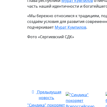
Глава республики
Мурат Кумпилов
отмеча
часть нашей идентичности и богатейшего
«Мы бережно относимся к традициям, по
создаём условия для развития современно
подчеркивает
Мурат Кумпилов
.
Фото «Сергиевский СДК»
Предыдущая
новость
"Синдика" покоряет