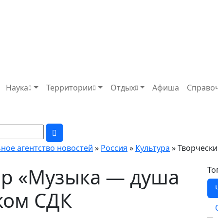
Наука
Территории
Отдых
Афиша
Справо
ьное агентство новостей
»
Россия
»
Культура
» Творчески
ер «Музыка — душа
То
ком СДК