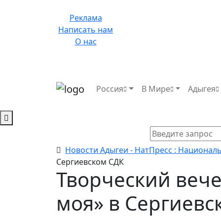
Реклама
Написать нам
О нас
Россия
В Мире
Адыгея
Новости Адыгеи - НатПресс : Национал
Сергиевском СДК
Творческий веч
моя» в Сергиевс