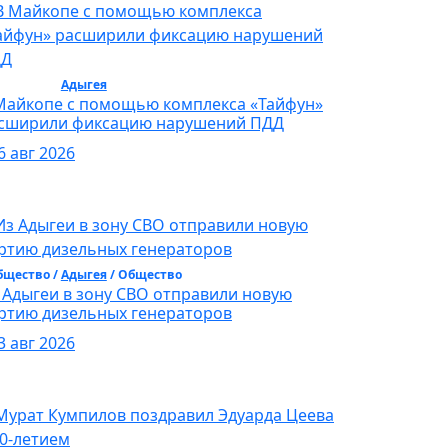
бщество /
Адыгея
/ Общество
Майкопе с помощью комплекса «Тайфун»
сширили фиксацию нарушений ПДД
6 авг 2026
бщество /
Адыгея
/ Общество
 Адыгеи в зону СВО отправили новую
ртию дизельных генераторов
3 авг 2026