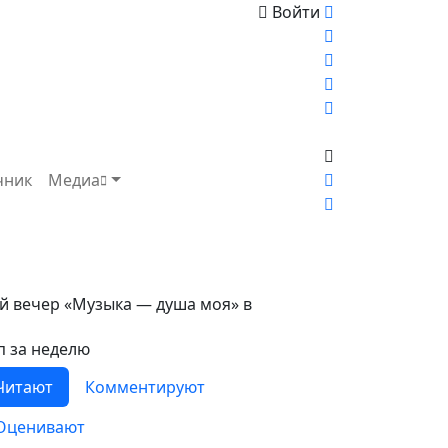
Войти
чник
Медиа
й вечер «Музыка — душа моя» в
п за неделю
Читают
Комментируют
Оценивают