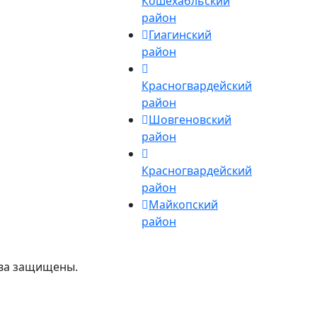
Кошехабльский
район
Гиагинский
район
Красногвардейский
район
Шовгеновский
район
Красногвардейский
район
Майкопский
район
ава защищены.