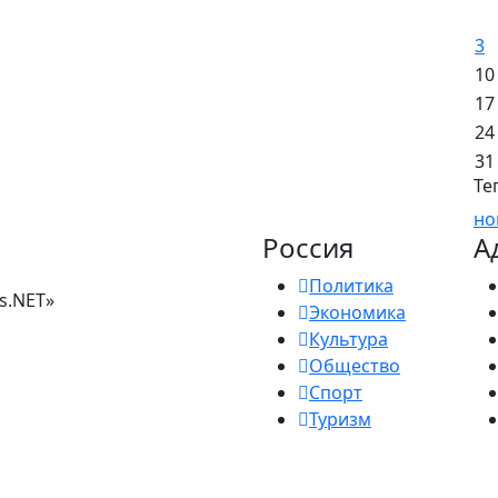
3
10
17
24
31
Те
но
Россия
А
Политика
s.NET»
Экономика
Культура
Общество
Спорт
Туризм