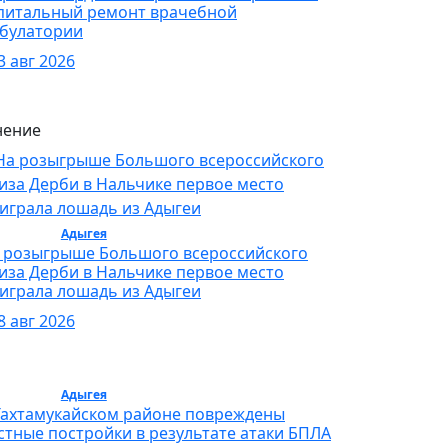
питальный ремонт врачебной
булатории
3 авг 2026
ение
бщество /
Адыгея
/ Общество
 розыгрыше Большого всероссийского
иза Дерби в Нальчике первое место
играла лошадь из Адыгеи
8 авг 2026
бщество /
Адыгея
/ Общество
Тахтамукайском районе повреждены
стные постройки в результате атаки БПЛА