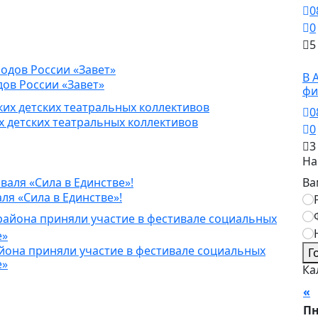
0
0
5
Сп
В 
дов России «Завет»
фи
0
 детских театральных коллективов
0
3
На
Ва
я «Сила в Единстве»!
йона приняли участие в фестивале социальных
Г
е»
Ка
«
А
П