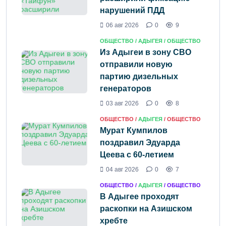
нарушений ПДД
06 авг 2026
0
9
ОБЩЕСТВО /
АДЫГЕЯ
/ ОБЩЕСТВО
Из Адыгеи в зону СВО
отправили новую
партию дизельных
генераторов
03 авг 2026
0
8
ОБЩЕСТВО /
АДЫГЕЯ
/ ОБЩЕСТВО
Мурат Кумпилов
поздравил Эдуарда
Цеева с 60-летием
04 авг 2026
0
7
ОБЩЕСТВО /
АДЫГЕЯ
/ ОБЩЕСТВО
В Адыгее проходят
раскопки на Азишском
хребте