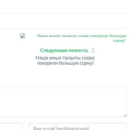
0
1
2
3
4
5
Следуюшая новость
Наши юные таланты снова
покорили большую сцену!