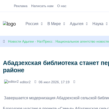
Реклама
Написать нам
О нас
Россия
В Мире
Адыгея
Наука
Новости Адыгеи - НатПресс : Национальное агентство новост
Абадзехская библиотека станет п
районе
editor2
06 июл 2026, 17:19
Завершается модернизация Абадзехской сельской библио
Благодаря участию в проекте «Семья» Абадзехская сельс