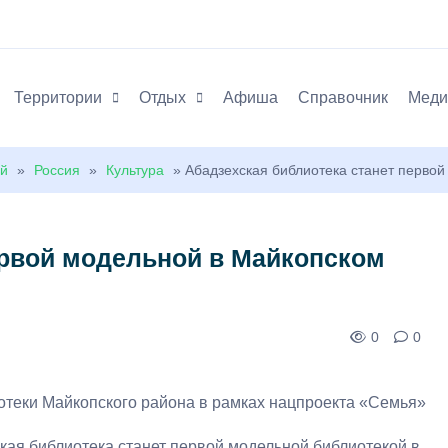
Территории
Отдых
Афиша
Справочник
Меди
ей
»
Россия
»
Культура
» Абадзехская библиотека станет перво
ервой модельной в Майкопском
0
0
теки Майкопского района в рамках нацпроекта «Семья»
кая библиотека станет первой модельной библиотекой в