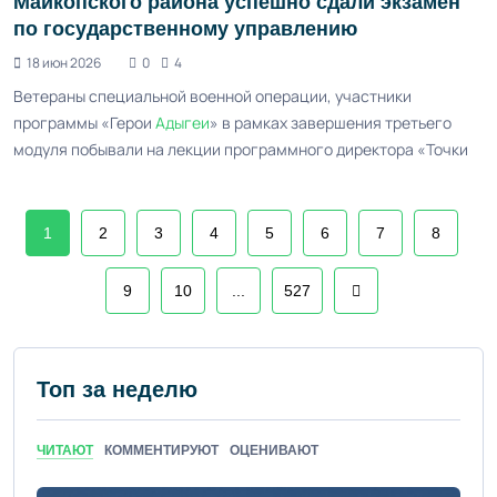
Майкопского района успешно сдали экзамен
по государственному управлению
18 июн 2026
0
4
Ветераны специальной военной операции, участники
программы «Герои
Адыгеи
» в рамках завершения третьего
модуля побывали на лекции программного директора «Точки
1
2
3
4
5
6
7
8
9
10
...
527
Топ за неделю
ЧИТАЮТ
КОММЕНТИРУЮТ
ОЦЕНИВАЮТ