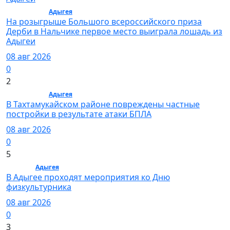
Общество /
Адыгея
/ Общество
На розыгрыше Большого всероссийского приза
Дерби в Нальчике первое место выиграла лошадь из
Адыгеи
08 авг 2026
0
2
Общество /
Адыгея
/ Общество
В Тахтамукайском районе повреждены частные
постройки в результате атаки БПЛА
08 авг 2026
0
5
Спорт /
Адыгея
/ Спорт
В Адыгее проходят мероприятия ко Дню
физкультурника
08 авг 2026
0
3