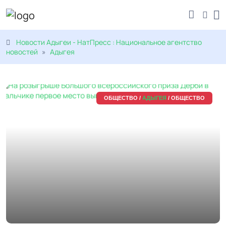
Новости Адыгеи - НатПресс : Национальное агентство
новостей
»
Адыгея
ОБЩЕСТВО /
АДЫГЕЯ
/ ОБЩЕСТВО