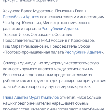
присутствующим обратились:
Хакунова Бэлла Муратовна, Помощник Главы
Республики Адыгея
по внешним связям и инвестициям.
Чич Артур Юнусович, Министр экономического
развития и торговли
Республики Адыгея
.
Терзиян Игорь Сетракович, Советник
Представительства МИД России в г. Краснодаре.
Гиш Марат Рамазанович, Председатель Союза
«Торгово-промышленная палата
Республики Адыгея
».
Спикеры единодушно подчеркнули стратегическую
важность прямого диалога между региональным
бизнесом и федеральными представителями за
рубежом как инструмента для расширения присутствия
адыгейских товаров и услуг на мировых рынках.
Глава Адыгеи
Мурат Кумпилов
отметил: «Всё больше
наших предпринимателей наращивает объемы
производства, интерес к ним проявляют и зарубежные