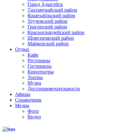
Город Адыгейск
Тахтамукайский район
Кошехабльский район
Теучежский район
Гиагинский район
Красногвардейский район
Шовгеновский район
Майкопский район
Отдых
Кафе
Рестораны
Гостиницы
Кинотеатры
Театры
Музеи
Достопримечательности
Афиша
Справочник
Медиа
Фото
Видео