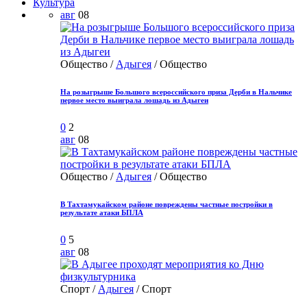
Культура
авг
08
Общество /
Адыгея
/ Общество
На розыгрыше Большого всероссийского приза Дерби в Нальчике
первое место выиграла лошадь из Адыгеи
0
2
авг
08
Общество /
Адыгея
/ Общество
В Тахтамукайском районе повреждены частные постройки в
результате атаки БПЛА
0
5
авг
08
Спорт /
Адыгея
/ Спорт