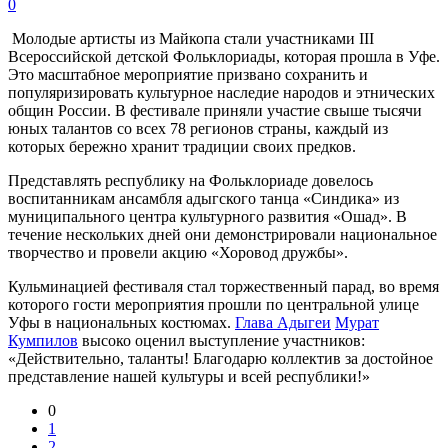
0
Молодые артисты из Майкопа стали участниками III
Всероссийской детской Фольклориады, которая прошла в Уфе.
Это масштабное мероприятие призвано сохранить и
популяризировать культурное наследие народов и этнических
общин России. В фестивале приняли участие свыше тысячи
юных талантов со всех 78 регионов страны, каждый из
которых бережно хранит традиции своих предков.
Представлять республику на Фольклориаде довелось
воспитанникам ансамбля адыгского танца «Синдика» из
муниципального центра культурного развития «Ошад». В
течение нескольких дней они демонстрировали национальное
творчество и провели акцию «Хоровод дружбы».
Кульминацией фестиваля стал торжественный парад, во время
которого гости мероприятия прошли по центральной улице
Уфы в национальных костюмах.
Глава Адыгеи
Мурат
Кумпилов
высоко оценил выступление участников:
«Действительно, таланты! Благодарю коллектив за достойное
представление нашей культуры и всей республики!»
0
1
2