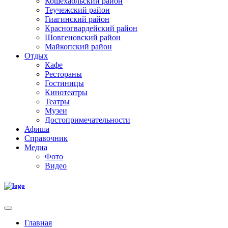
Кошехабльский район
Теучежский район
Гиагинский район
Красногвардейский район
Шовгеновский район
Майкопский район
Отдых
Кафе
Рестораны
Гостиницы
Кинотеатры
Театры
Музеи
Достопримечательности
Афиша
Справочник
Медиа
Фото
Видео
Главная