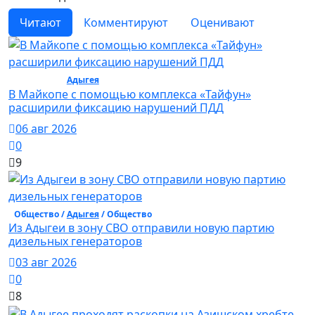
Читают
Комментируют
Оценивают
Общество /
Адыгея
/ Общество
В Майкопе с помощью комплекса «Тайфун»
расширили фиксацию нарушений ПДД
06 авг 2026
0
9
Общество /
Адыгея
/ Общество
Из Адыгеи в зону СВО отправили новую партию
дизельных генераторов
03 авг 2026
0
8