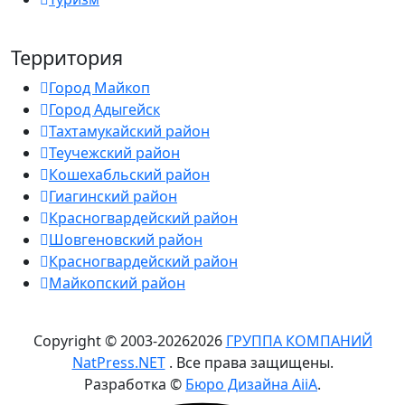
Территория
Город Майкоп
Город Адыгейск
Тахтамукайский район
Теучежский район
Кошехабльский район
Гиагинский район
Красногвардейский район
Шовгеновский район
Красногвардейский район
Майкопский район
Copyright © 2003-
2026
2026
ГРУППА КОМПАНИЙ
NatPress.NET
. Все права защищены.
Разработка ©
Бюро Дизайна AiiA
.