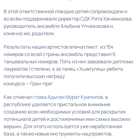
В этой ответственной поездке детей сопровождали и
во всём поддерживали директор СДК Рита Хачемизова,
руководитель ансамбля Альбина Упчажокова и,
конечно же, родители.
Результаты наших артистов впечатляют: из 154
номеров со всей страны ансамбль представил 6
танцевальных номеров. Пять из них завоевали дипломы
лауреатов I степени, а за танец «ХьакIулящ» ребята
получили высшую награду
конкурса — Гран-при!
Как отмечал
глава Адыгеи
Мурат Кумпилов
, в
республике уделяется пристальное внимание
созданию всех необходимых условий для раскрытия
потенциала детей и достижениями ими самых высоких
вершин. Для этого используется уже наработанная
база, а также новые инструменты нацпроектов.