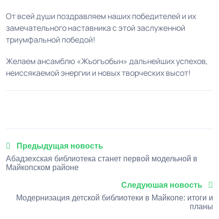
От всей души поздравляем наших победителей и их
замечательного наставника с этой заслуженной
триумфальной победой!
Желаем ансамблю «Жъогъобын» дальнейших успехов,
неиссякаемой энергии и новых творческих высот!
1
2
3
4
5
Предыдущая новость
Абадзехская библиотека станет первой модельной в
Майкопском районе
Следуюшая новость
Модернизация детской библиотеки в Майкопе: итоги и
планы