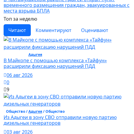
временного размещения граждан, эвакуированных с
места взрыва БПЛА
Топ за неделю
Читают
Комментируют
Оценивают
Общество /
Адыгея
/ Общество
В Майкопе с помощью комплекса «Тайфун»
расширили фиксацию нарушений ПДД
06 авг 2026
0
9
Общество /
Адыгея
/ Общество
Из Адыгеи в зону СВО отправили новую партию
дизельных генераторов
03 авг 2026