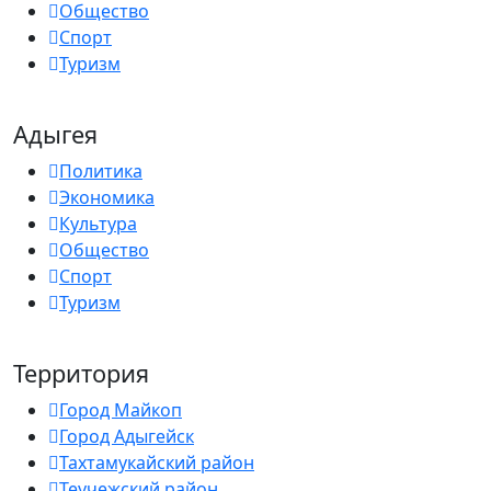
Общество
Спорт
Туризм
Адыгея
Политика
Экономика
Культура
Общество
Спорт
Туризм
Территория
Город Майкоп
Город Адыгейск
Тахтамукайский район
Теучежский район