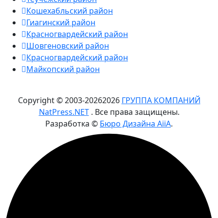
Кошехабльский район
Гиагинский район
Красногвардейский район
Шовгеновский район
Красногвардейский район
Майкопский район
Copyright © 2003-
2026
2026
ГРУППА КОМПАНИЙ
NatPress.NET
. Все права защищены.
Разработка ©
Бюро Дизайна AiiA
.