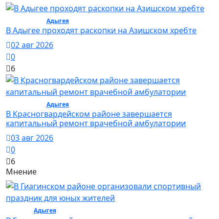
Общество /
Адыгея
/ Общество
В Адыгее проходят раскопки на Азишском хребте
02 авг 2026
0
6
Общество /
Адыгея
/ Общество
В Красногвардейском районе завершается
капитальный ремонт врачебной амбулатории
03 авг 2026
0
6
Мнение
Спорт /
Адыгея
/ Спорт