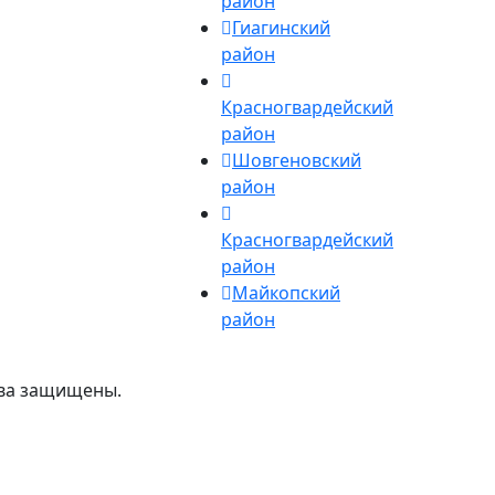
район
Гиагинский
район
Красногвардейский
район
Шовгеновский
район
Красногвардейский
район
Майкопский
район
ава защищены.