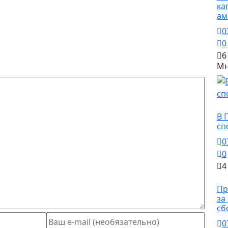
ка
ам
0
0
6
Мн
Сп
В 
сп
0
0
4
О
Пр
за
сб
0