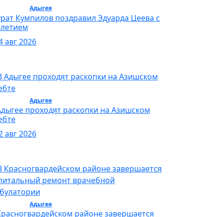
бщество /
Адыгея
/ Общество
рат Кумпилов поздравил Эдуарда Цеева с
-летием
4 авг 2026
бщество /
Адыгея
/ Общество
Адыгее проходят раскопки на Азишском
ебте
2 авг 2026
бщество /
Адыгея
/ Общество
Красногвардейском районе завершается