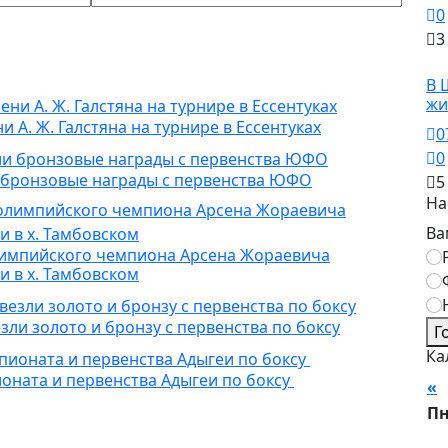
0
3
О
В 
жи
А. Ж. Галстяна на турнире в Ессентуках
0
0
и бронзовые награды с первенства ЮФО
5
На
Ва
импийского чемпиона Арсена Жораевича
и в х. Тамбовском
ли золото и бронзу с первенства по боксу
Г
Ка
ната и первенства Адыгеи по боксу
«
А
П