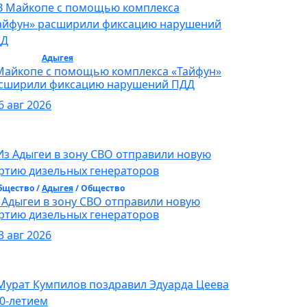
бщество /
Адыгея
/ Общество
Майкопе с помощью комплекса «Тайфун»
сширили фиксацию нарушений ПДД
6 авг 2026
бщество /
Адыгея
/ Общество
 Адыгеи в зону СВО отправили новую
ртию дизельных генераторов
3 авг 2026