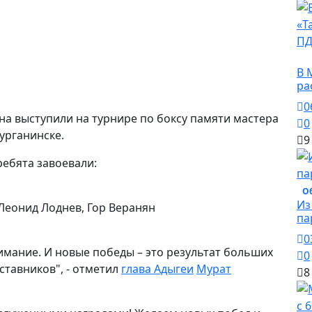
О
В 
ра
0
а выступили на турнире по боксу памяти мастера
0
урганинске.
9
ребята завоевали:
О
Из
 Леонид Лоднев, Гор Веранян
па
0
мание. И новые победы – это результат больших
0
аставников", - отметил
глава Адыгеи
Мурат
8