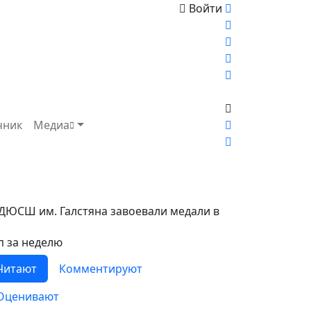
Войти
чник
Медиа
ДЮСШ им. Галстяна завоевали медали в
п за неделю
Читают
Комментируют
Оценивают