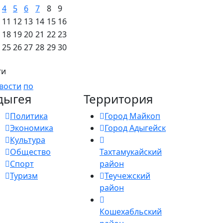
4
5
6
7
8
9
11
12
13
14
15
16
18
19
20
21
22
23
25
26
27
28
29
30
ги
вости
по
дыгея
Территория
Политика
Город Майкоп
Экономика
Город Адыгейск
Культура
Общество
Тахтамукайский
Спорт
район
Туризм
Теучежский
район
Кошехабльский