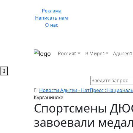
Реклама
Написать нам
О нас
Россия
В Мире
Адыгея
Новости Адыгеи - НатПресс : Национал
Курганинске
Спортсмены ДЮС
завоевали медал