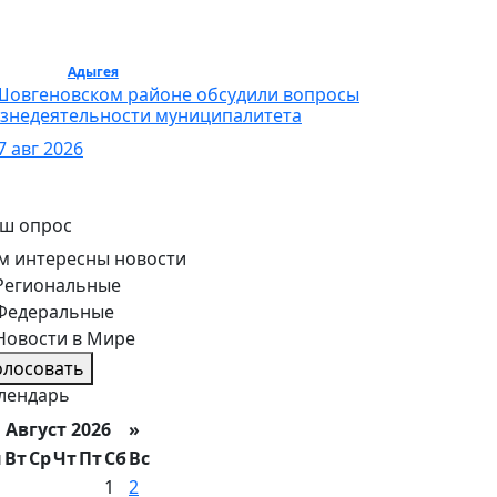
бщество /
Адыгея
/ Общество
Шовгеновском районе обсудили вопросы
знедеятельности муниципалитета
7 авг 2026
ш опрос
м интересны новости
Региональные
Федеральные
Новости в Мире
олосовать
лендарь
вгуст 2026 »
н
Вт
Ср
Чт
Пт
Сб
Вс
1
2