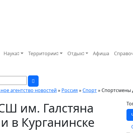
Наука
Территории
Отдых
Афиша
Справо
ьное агентство новостей
»
Россия
»
Спорт
» Спортсмены 
Ш им. Галстяна
То
и в Курганинске