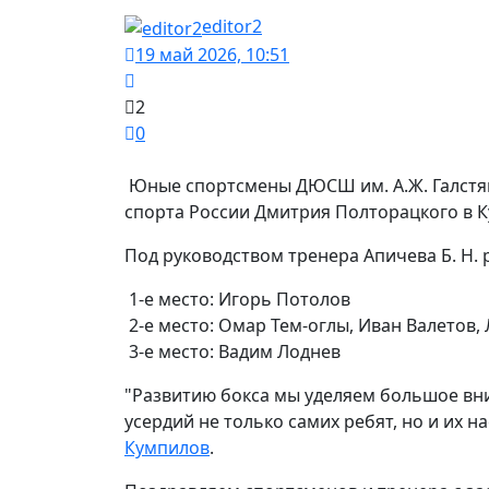
editor2
19 май 2026, 10:51
2
0
Юные спортсмены ДЮСШ им. А.Ж. Галстян
спорта России Дмитрия Полторацкого в К
Под руководством тренера Апичева Б. Н. 
1‑е место: Игорь Потолов
2‑е место: Омар Тем‑оглы, Иван Валетов,
3‑е место: Вадим Лоднев
"Развитию бокса мы уделяем большое вни
усердий не только самих ребят, но и их н
Кумпилов
.