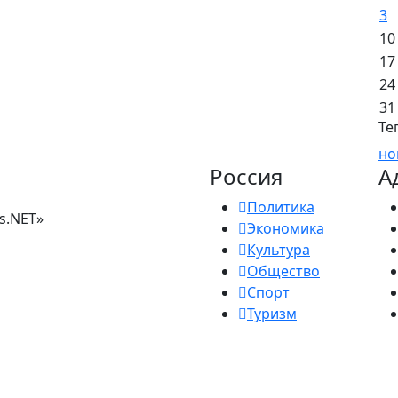
3
10
17
24
31
Те
но
Россия
А
Политика
s.NET»
Экономика
Культура
Общество
Спорт
Туризм