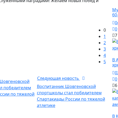
аслуженными наградами! Желаем новых побед и
О
Му
60
0
0
0
7
1
2
3
О
4
В 
5
хр
0
Следуюшая новость
0
6
Воспитанник Шовгеновской
спортшколы стал победителем
Спартакиады России по тяжелой
атлетике
О
В 