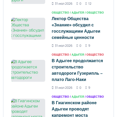
31 июл 2026
0
12
ОБЩЕСТВО /
АДЫГЕЯ
/ ОБЩЕСТВО
Лектор Общества
«Знание» обсудил с
госслужащими Адыгеи
семейные ценности
31 июл 2026
0
9
ОБЩЕСТВО /
АДЫГЕЯ
/ ОБЩЕСТВО
В Адыгее продолжается
строительство
автодороги Гузерипль –
плато Лаго-Наки
31 июл 2026
0
9
ОБЩЕСТВО /
АДЫГЕЯ
/ ОБЩЕСТВО
В Гиагинском районе
Адыгеи проводят
капремонт моста