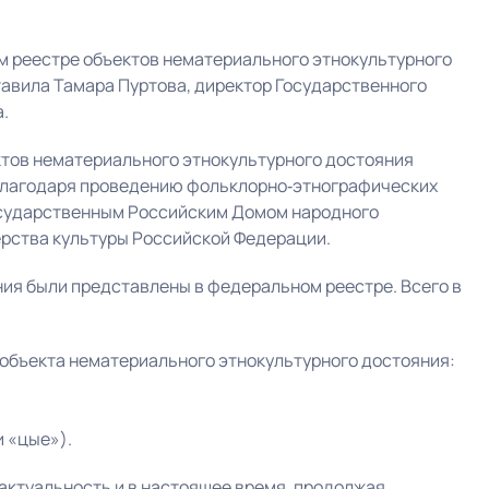
м реестре объектов нематериального этнокультурного
вила Тамара Пуртова, директор Государственного
.
ктов нематериального этнокультурного достояния
благодаря проведению фольклорно‑этнографических
Государственным Российским Домом народного
ерства культуры Российской Федерации.
ия были представлены в федеральном реестре. Всего в
 объекта нематериального этнокультурного достояния:
 «цые»).
актуальность и в настоящее время, продолжая