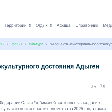
Территории
Отдых
Афиша
Справочник
Мед
тей
»
Россия
»
Культура
» Три объекта нематериального этноку
окультурного достояния Адыгеи
4
0
 Федерации Ольги Любимовой состоялось заседание
езультаты деятельности ведомства за 2025 год, а также