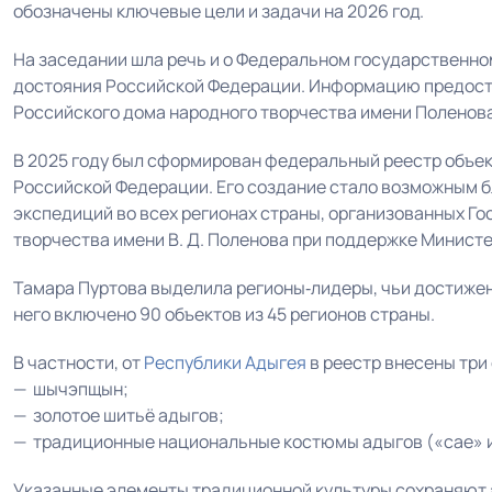
обозначены ключевые цели и задачи на 2026 год.
На заседании шла речь и о Федеральном государственно
достояния Российской Федерации. Информацию предоста
Российского дома народного творчества имени Поленова
В 2025 году был сформирован федеральный реестр объе
Российской Федерации. Его создание стало возможным 
экспедиций во всех регионах страны, организованных 
творчества имени В. Д. Поленова при поддержке Минист
Тамара Пуртова выделила регионы‑лидеры, чьи достижен
него включено 90 объектов из 45 регионов страны.
В частности, от
Республики Адыгея
в реестр внесены три
— шычэпщын;
— золотое шитьё адыгов;
— традиционные национальные костюмы адыгов («сае» и
Указанные элементы традиционной культуры сохраняют 