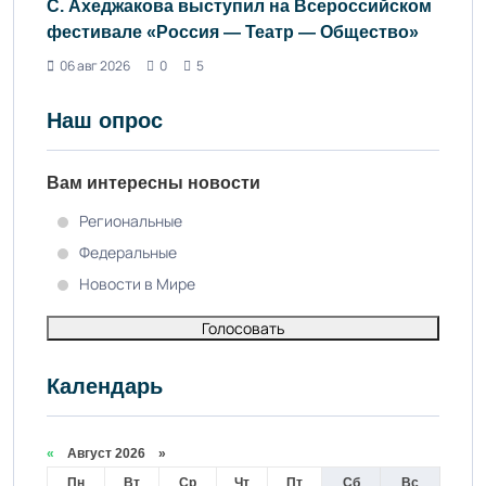
С. Ахеджакова выступил на Всероссийском
фестивале «Россия — Театр — Общество»
06 авг 2026
0
5
Наш опрос
Вам интересны новости
Региональные
Федеральные
Новости в Мире
Голосовать
Календарь
«
Август 2026 »
Пн
Вт
Ср
Чт
Пт
Сб
Вс