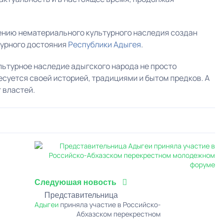
нению нематериального культурного наследия создан
турного достояния
Республики Адыгея
.
культурное наследие адыгского народа не просто
есуется своей историей, традициями и бытом предков. А
 властей.
0
1
2
3
4
5
Следуюшая новость
Представительница
Адыгеи
приняла участие в Российско-
Абхазском перекрестном