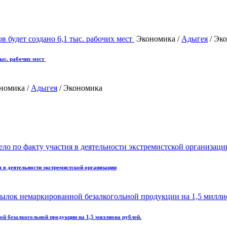
Экономика /
Адыгея
/ Эк
тыс. рабочих мест
номика /
Адыгея
/ Экономика
 в деятельности экстремистской организации
ой безалкогольной продукции на 1,5 миллиона рублей.