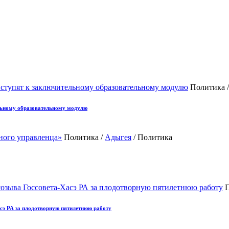
Политика 
льному образовательному модулю
Политика /
Адыгея
/ Политика
П
сэ РА за плодотворную пятилетнюю работу