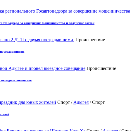
автонадзора за совершение мошенничества и получение взяток
Происшествие
 пострадавшими.
Происшествие
л выездное совещание
Спорт /
Адыгея
/ Спорт
ителей
Спорт /
Адыгея
/ Спо