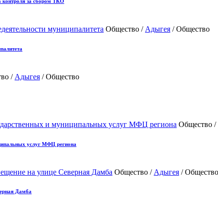
а контроля за сбором ТКО
Общество /
Адыгея
/ Общество
ипалитета
во /
Адыгея
/ Общество
Общество /
иципальных услуг МФЦ региона
Общество /
Адыгея
/ Обществ
верная Дамба