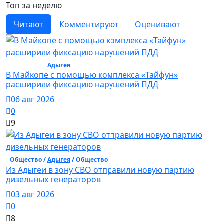
Топ за неделю
Читают
Комментируют
Оценивают
Общество /
Адыгея
/ Общество
В Майкопе с помощью комплекса «Тайфун»
расширили фиксацию нарушений ПДД
06 авг 2026
0
9
Общество /
Адыгея
/ Общество
Из Адыгеи в зону СВО отправили новую партию
дизельных генераторов
03 авг 2026
0
8