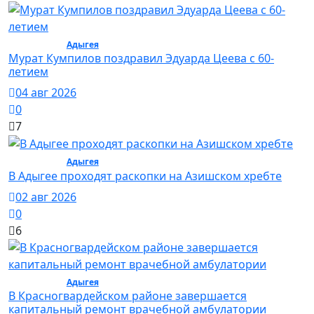
Общество /
Адыгея
/ Общество
Мурат Кумпилов поздравил Эдуарда Цеева с 60-
летием
04 авг 2026
0
7
Общество /
Адыгея
/ Общество
В Адыгее проходят раскопки на Азишском хребте
02 авг 2026
0
6
Общество /
Адыгея
/ Общество
В Красногвардейском районе завершается
капитальный ремонт врачебной амбулатории