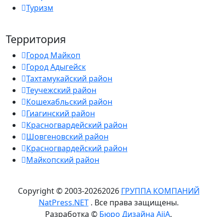
Туризм
Территория
Город Майкоп
Город Адыгейск
Тахтамукайский район
Теучежский район
Кошехабльский район
Гиагинский район
Красногвардейский район
Шовгеновский район
Красногвардейский район
Майкопский район
Copyright © 2003-
2026
2026
ГРУППА КОМПАНИЙ
NatPress.NET
. Все права защищены.
Разработка ©
Бюро Дизайна AiiA
.