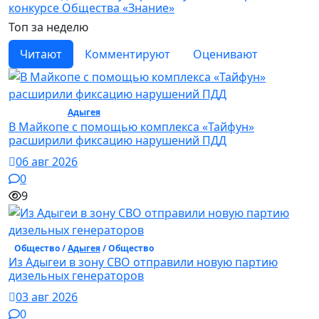
конкурсе Общества «Знание»
Топ за неделю
Читают
Комментируют
Оценивают
Общество /
Адыгея
/ Общество
В Майкопе с помощью комплекса «Тайфун»
расширили фиксацию нарушений ПДД
06 авг 2026
0
9
Общество /
Адыгея
/ Общество
Из Адыгеи в зону СВО отправили новую партию
дизельных генераторов
03 авг 2026
0