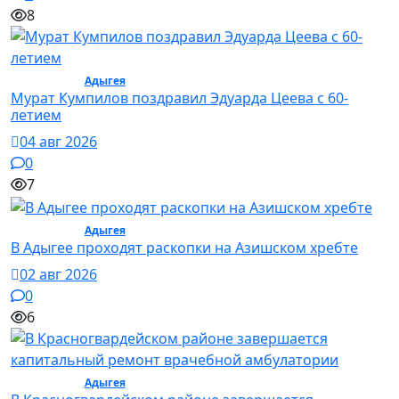
8
Общество /
Адыгея
/ Общество
Мурат Кумпилов поздравил Эдуарда Цеева с 60-
летием
04 авг 2026
0
7
Общество /
Адыгея
/ Общество
В Адыгее проходят раскопки на Азишском хребте
02 авг 2026
0
6
Общество /
Адыгея
/ Общество