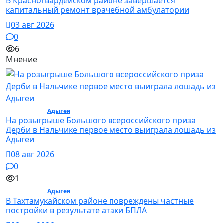
В Красногвардейском районе завершается
капитальный ремонт врачебной амбулатории
03 авг 2026
0
6
Мнение
Общество /
Адыгея
/ Общество
На розыгрыше Большого всероссийского приза
Дерби в Нальчике первое место выиграла лошадь из
Адыгеи
08 авг 2026
0
1
Общество /
Адыгея
/ Общество
В Тахтамукайском районе повреждены частные
постройки в результате атаки БПЛА