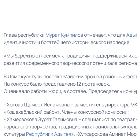
Глава республики
Мурат Кумпилов
отмечает, что для
Ады
идентичности и богатейшего исторического наследия.
«Мы бережно относимся к традициям, поддерживаем их 
развития современного творческого потенциала региона
В Доме культуры поселка Майский прошел районный фес
На конкурс было представлено 12 постановок.
Оценивало работы жюри, в составе: Председатель конку
- Хотова Щамсет Исламовна – заместитель директора М
«Кошехабльский район». Члены конкурсной комиссии:
- Хамерзокова Зурет Галимовна – специалист по театра
народного творчества, традиционных национальных куль
культуры
Республики Адыгея
». -Хупсарокова Аминат Мо