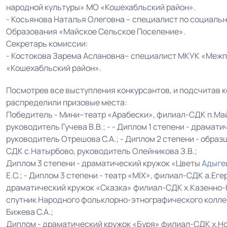
народной культуры» МО «Кошехабльский район».
- Косьянова Наталья Олеговна – специалист по социал
Образования «Майское Сельское Поселение».
Секретарь комиссии:
- Костокова Зарема Аслановна– специалист МКУК «Меж
«Кошехабльский район».
Посмотрев все выступления конкурсантов, и подсчитав 
распределили призовые места:
Победитель - Мини–театр «Арабески», филиал-СДК п.Майс
руководитель Гучева В.В.; - - Диплом 1 степени - драма
руководитель Отрешова С.А.; - Диплом 2 степени - обра
СДК с.Натырбово, руководитель Олейникова З.В.;
Диплом 3 степени - драматический кружок «Цветы
Адыге
Е.С.; - Диплом 3 степени - театр «MIX», филиал-СДК а.Еге
драматический кружок «Сказка» филиал-СДК х.Казенно-К
спутник Народного фольклорно-этнографического колле
Бижева С.А.;
Диплом - драматический кружок «Буря» филиал-СДК х.Нов