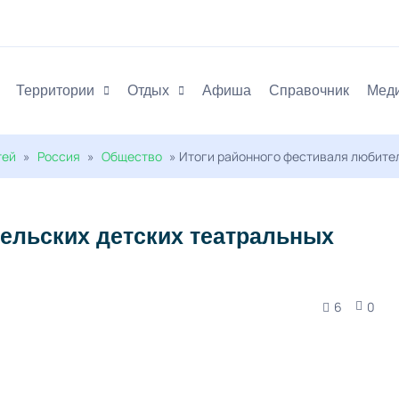
Территории
Отдых
Афиша
Справочник
Мед
тей
»
Россия
»
Общество
» Итоги районного фестиваля любител
ельских детских театральных
6
0