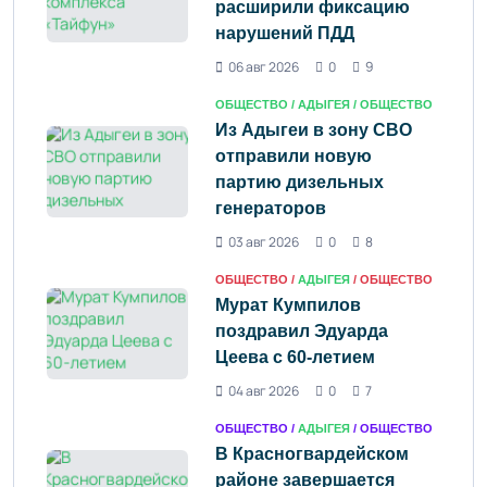
расширили фиксацию
нарушений ПДД
06 авг 2026
0
9
ОБЩЕСТВО /
АДЫГЕЯ
/ ОБЩЕСТВО
Из Адыгеи в зону СВО
отправили новую
партию дизельных
генераторов
03 авг 2026
0
8
ОБЩЕСТВО /
АДЫГЕЯ
/ ОБЩЕСТВО
Мурат Кумпилов
поздравил Эдуарда
Цеева с 60-летием
04 авг 2026
0
7
ОБЩЕСТВО /
АДЫГЕЯ
/ ОБЩЕСТВО
В Красногвардейском
районе завершается