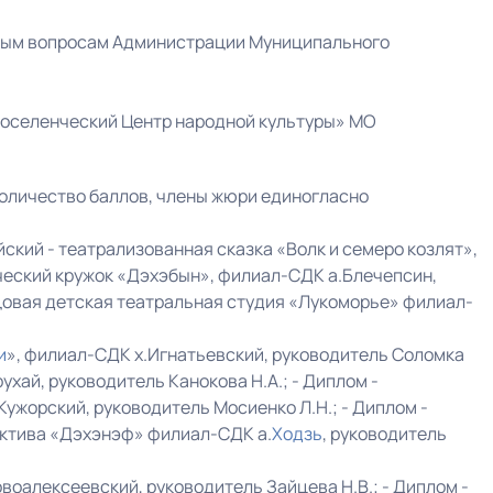
ьным вопросам Администрации Муниципального
поселенческий Центр народной культуры» МО
количество баллов, члены жюри единогласно
кий - театрализованная сказка «Волк и семеро козлят»,
тический кружок «Дэхэбын», филиал-СДК а.Блечепсин,
зцовая детская театральная студия «Лукоморье» филиал-
и
», филиал-СДК х.Игнатьевский, руководитель Соломка
рухай, руководитель Канокова Н.А.; - Диплом -
ужорский, руководитель Мосиенко Л.Н.; - Диплом -
ктива «Дэхэнэф» филиал-СДК а.
Ходзь
, руководитель
оалексеевский, руководитель Зайцева Н.В.; - Диплом -