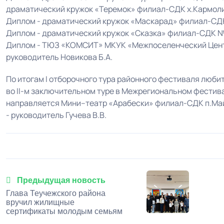
драматический кружок «Теремок» филиал-СДК х.Кармоли
Диплом - драматический кружок «Маскарад» филиал-СДК
Диплом - драматический кружок «Сказка» филиал-СДК №1
Диплом - ТЮЗ «КОМСИТ» МКУК «Межпоселенческий Центр
руководитель Новикова Б.А.
По итогам I отборочного тура районного фестиваля люби
во II-м заключительном туре в Межрегиональном фестив
направляется Мини–театр «Арабески» филиал-СДК п.Май
- руководитель Гучева В.В.
Предыдущая новость
Глава Теучежского района
вручил жилищные
сертификаты молодым семьям