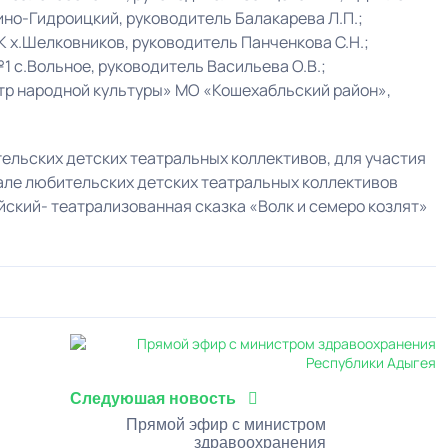
но-Гидроицкий, руководитель Балакарева Л.П.;
 х.Шелковников, руководитель Панченкова С.Н.;
 с.Вольное, руководитель Васильева О.В.;
 народной культуры» МО «Кошехабльский район»,
тельских детских театральных коллективов, для участия
але любительских детских театральных коллективов
ский- театрализованная сказка «Волк и семеро козлят»
0
1
2
3
4
5
Следуюшая новость
Прямой эфир с министром
здравоохранения