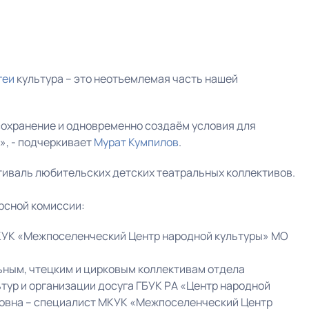
геи
культура – это неотъемлемая часть нашей
сохранение и одновременно создаём условия для
», - подчеркивает
Мурат Кумпилов
.
тиваль любительских детских театральных коллективов.
рсной комиссии:
КУК «Межпоселенческий Центр народной культуры» МО
льным, чтецким и цирковым коллективам отдела
тур и организации досуга ГБУК РА «Центр народной
ровна – специалист МКУК «Межпоселенческий Центр