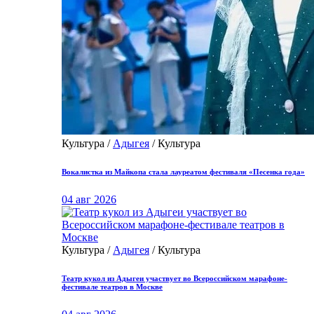
Культура /
Адыгея
/ Культура
Вокалистка из Майкопа стала лауреатом фестиваля «Песенка года»
04 авг 2026
Культура /
Адыгея
/ Культура
Театр кукол из Адыгеи участвует во Всероссийском марафоне-
фестивале театров в Москве