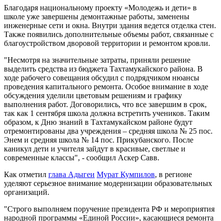
Благодаря национальному проекту «Молодежь и дети» в
школе уже завершены демонтажные работы, заменены
инженерные сети и окна. Внутри здания ведется отделка стен.
Также появились дополнительные объемы работ, связанные с
благоустройством дворовой территории и ремонтом кровли.
"Несмотря на значительные затраты, приняли решение
выделить средства из бюджета Тахтамукайского района. В
ходе рабочего совещания обсудил с подрядчиком нюансы
проведения капитального ремонта. Особое внимание в ходе
обсуждения уделили цветовым решениям и графику
выполнения работ. Договорились, что все завершим в срок,
так как 1 сентября школа должна встретить учеников. Таким
образом, к Дню знаний в Тахтамукайском районе будут
отремонтированы два учреждения – средняя школа № 25 пос.
Энем и средняя школа № 14 пос. Прикубанского. После
каникул дети и учителя зайдут в красивые, светлые и
современные классы", - сообщил Аскер Савв.
Как отметил
глава Адыгеи
Мурат Кумпилов
, в регионе
уделяют серьезное внимание модернизации образовательных
организаций.
"Строго выполняем поручение президента РФ и мероприятия
народной программы «Единой России», касающиеся ремонта