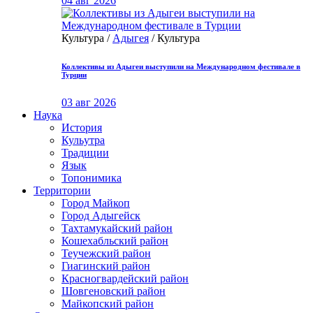
04 авг 2026
Культура /
Адыгея
/ Культура
Коллективы из Адыгеи выступили на Международном фестивале в
Турции
03 авг 2026
Наука
История
Кульутра
Традиции
Язык
Топонимика
Территории
Город Майкоп
Город Адыгейск
Тахтамукайский район
Кошехабльский район
Теучежский район
Гиагинский район
Красногвардейский район
Шовгеновский район
Майкопский район