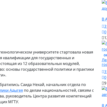
О
В 
3
0
1
технологическом университете стартовала новая
О
 квалификации для государственных и
Ле
стоящая из 12 образовательных модулей,
го
о: основы государственной политики и практики
3
и».
0
9
братились Саида Нехай, начальник отдела по
лики Адыгея
по делам национальностей, связям с
а, руководитель Центра развития компетенций
О
щих МГТУ.
В 