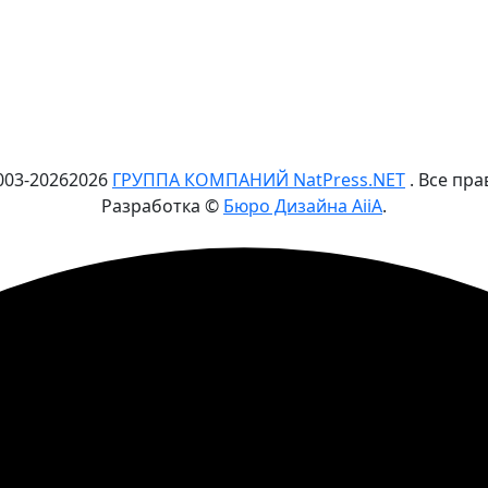
003-
2026
2026
ГРУППА КОМПАНИЙ NatPress.NET
. Все пр
Разработка ©
Бюро Дизайна AiiA
.