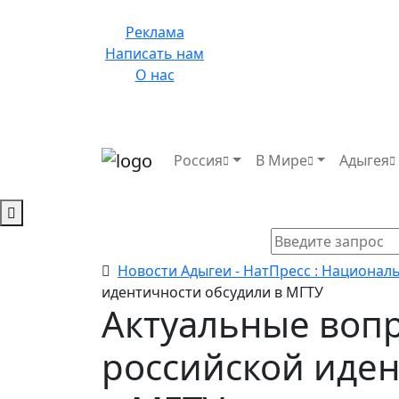
Реклама
Написать нам
О нас
Россия
В Мире
Адыгея
Новости Адыгеи - НатПресс : Национал
идентичности обсудили в МГТУ
Актуальные воп
российской иден