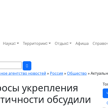
Наука
Территории
Отдых
Афиша
Справо
ьное агентство новостей
»
Россия
»
Общество
» Актуаль
росы укрепления
То
тичности обсудили