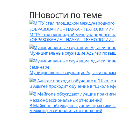
Новости по теме
МГТУ стал площадкой международного на
«ОБРАЗОВАНИЕ – НАУКА – ТЕХНОЛОГИИ»
Муниципальные служащие Адыгеи повыш
Муниципальные служащие Адыгеи повыси
В Адыгее проходит обучение в "Школе э
В Майкопе обсуждают лучшие практики г
межконфессиональных отношений