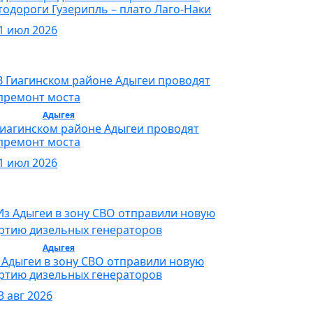
тодороги Гузерипль – плато Лаго-Наки
1 июл 2026
бщество /
Адыгея
/ Общество
Гиагинском районе Адыгеи проводят
премонт моста
1 июл 2026
бщество /
Адыгея
/ Общество
 Адыгеи в зону СВО отправили новую
ртию дизельных генераторов
3 авг 2026