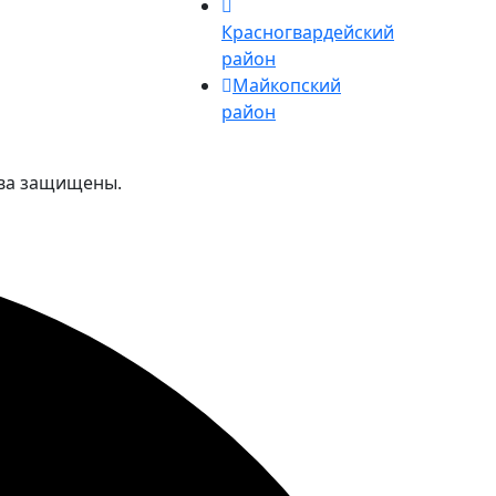
Красногвардейский
район
Майкопский
район
ава защищены.