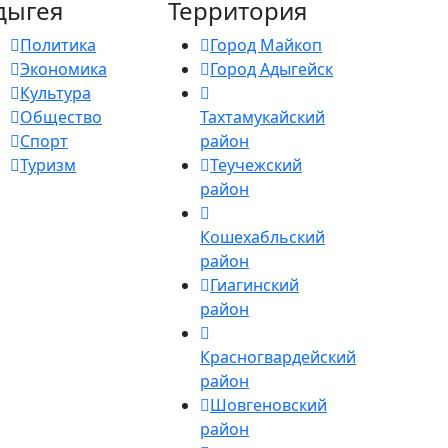
дыгея
Территория
Политика
Город Майкоп
Экономика
Город Адыгейск
Культура
Общество
Тахтамукайский
Спорт
район
Туризм
Теучежский
район
Кошехабльский
район
Гиагинский
район
Красногвардейский
район
Шовгеновский
район