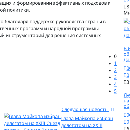
ащих и формировании эффективных подходов к
8
ой политики.
Мн
то благодаря поддержке руководства страны в
ственных программ и народной программы
й инструментарий для решения системных
О
В 
об
0
Да
1
0
2
0
3
3
4
О
5
Лу
на
об
Следуюшая новость
0
Глава Майкопа избран
0
делегатом на XXIII
6