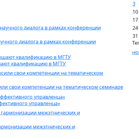
3
10
17
24
31
учного диалога в рамках конференции
Те
но
ают квалификацию в МГТУ
ли свои компетенции на тематическом семинаре
ффективного управленца»
армонизации межэтнических и