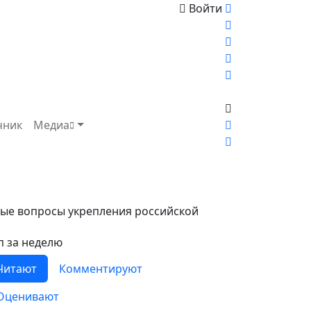
Войти
чник
Медиа
ные вопросы укрепления российской
п за неделю
Читают
Комментируют
Оценивают