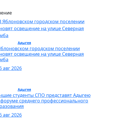
ение
бщество /
Адыгея
/ Общество
Яблоновском городском поселении
новят освещение на улице Северная
мба
6 авг 2026
бщество /
Адыгея
/ Общество
чшие студенты СПО представят Адыгею
 форуме среднего профессионального
разования
6 авг 2026