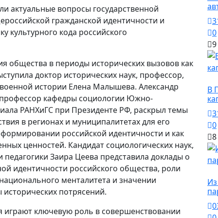
ав
или актуальные вопросы государственной
ероссийской гражданской идентичности и
3
ку культурного кода российского
0
9
ция общества в периоды исторических вызовов как
ыступила доктор исторических наук, профессор,
О
 военной истории Елена Малышева. Александр
В 
, профессор кафедры социологии Южно-
ка
иала РАНХиГС при Президенте РФ, раскрыл темы
3
твия в регионах и муниципалитетах для его
0
в формировании российской идентичности и как
8
нных ценностей. Кандидат социологических наук,
 педагогики Заира Цеева представила доклады о
ной идентичности российского общества, роли
О
 национального менталитета и значении
Из
па
 исторических потрясений.
0
 играют ключевую роль в совершенствовании
0