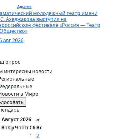
льтура /
Адыгея
/ Культура
аматический молодежный театр имени
 С. Ахеджакова выступил на
ероссийском фестивале «Россия — Театр
Общество»
6 авг 2026
ш опрос
м интересны новости
Региональные
Федеральные
Новости в Мире
олосовать
лендарь
вгуст 2026 »
н
Вт
Ср
Чт
Пт
Сб
Вс
1
2