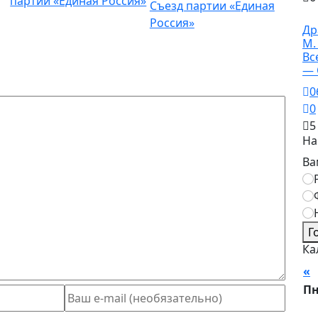
Съезд партии «Единая
Ку
Россия»
Др
М.
Вс
— 
0
0
5
На
Ва
Г
Ка
«
А
П