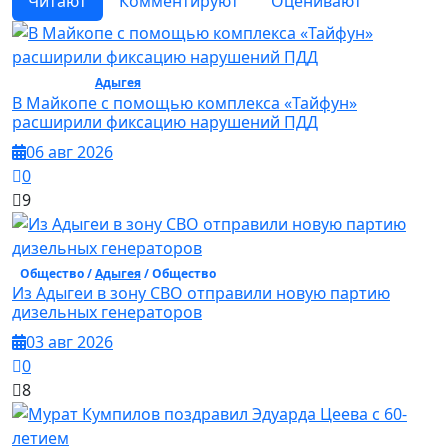
Читают
Комментируют
Оценивают
Общество /
Адыгея
/ Общество
В Майкопе с помощью комплекса «Тайфун»
расширили фиксацию нарушений ПДД
06 авг 2026
0
9
Общество /
Адыгея
/ Общество
Из Адыгеи в зону СВО отправили новую партию
дизельных генераторов
03 авг 2026
0
8