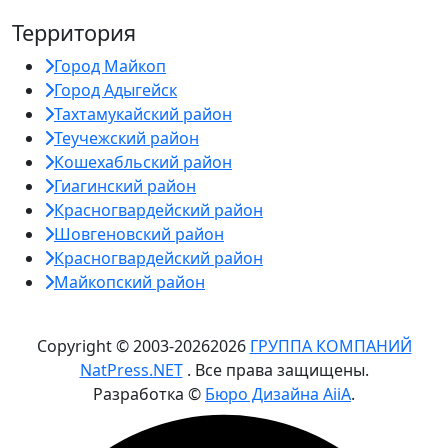
Территория
Город Майкоп
Город Адыгейск
Тахтамукайский район
Теучежский район
Кошехабльский район
Гиагинский район
Красногвардейский район
Шовгеновский район
Красногвардейский район
Майкопский район
Copyright © 2003-
2026
2026
ГРУППА КОМПАНИЙ
NatPress.NET
. Все права защищены.
Разработка ©
Бюро Дизайна AiiA
.