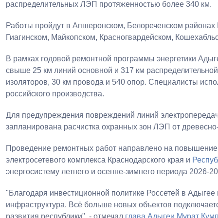
распределительных ЛЭП протяженностью более 340 км.
Работы пройдут в Апшеронском, Белореченском районах К
Гиагинском, Майкопском, Красногвардейском, Кошехабль
В рамках годовой ремонтной программы энергетики Адыг
свыше 25 км линий основной и 317 км распределительной 
изоляторов, 30 км провода и 540 опор. Специалисты ис
российского производства.
Для предупреждения повреждений линий электропередачи
запланирована расчистка охранных зон ЛЭП от древесно-
Проведение ремонтных работ направлено на повышение 
электросетевого комплекса Краснодарского края и
Респуб
энергосистему летнего и осенне-зимнего периода 2026-202
"Благодаря инвестиционной политике Россетей в Адыгее 
инфраструктура. Всё больше новых объектов подключаетс
развития республики", - отмечал
глава Адыгеи
Мурат Кум