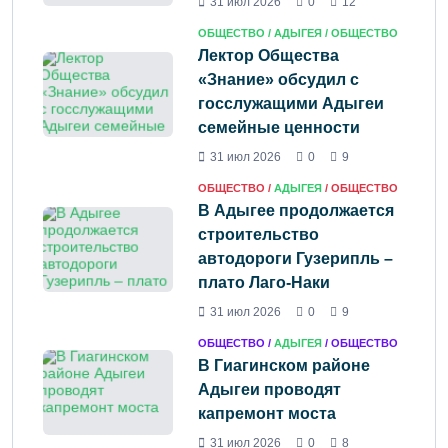
31 июл 2026
0
12
ОБЩЕСТВО /
АДЫГЕЯ
/ ОБЩЕСТВО
Лектор Общества
«Знание» обсудил с
госслужащими Адыгеи
семейные ценности
31 июл 2026
0
9
ОБЩЕСТВО /
АДЫГЕЯ
/ ОБЩЕСТВО
В Адыгее продолжается
строительство
автодороги Гузерипль –
плато Лаго-Наки
31 июл 2026
0
9
ОБЩЕСТВО /
АДЫГЕЯ
/ ОБЩЕСТВО
В Гиагинском районе
Адыгеи проводят
капремонт моста
31 июл 2026
0
8