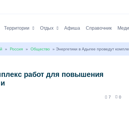
Территории
Отдых
Афиша
Справочник
Меди
ей
»
Россия
»
Общество
» Энергетики в Адыгее проведут компл
мплекс работ для повышения
чи
7
0