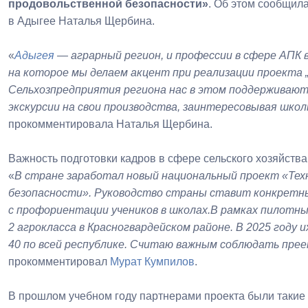
продовольственной безопасности»
. Об этом сообщил
в Адыгее Наталья Щербина.
«
Адыгея
— аграрный регион, и профессии в сфере АПК 
на которое мы делаем акцент при реализации проекта 
Сельхозпредприятия региона нас в этом поддерживают
экскурсии на свои производства, заинтересовывая шко
прокомментировала Наталья Щербина.
Важность подготовки кадров в сфере сельского хозяйств
«
В стране заработал новый национальный проект «Тех
безопасности». Руководство страны ставит конкретные
с профориентации учеников в школах.В рамках пилотны
2 агрокласса в Красногвардейском районе. В 2025 году и
40 по всей республике. Считаю важным соблюдать пре
прокомментировал
Мурат Кумпилов
.
В прошлом учебном году партнерами проекта были такие