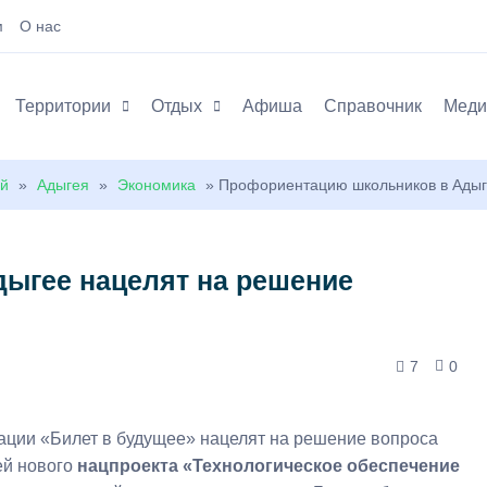
м
О нас
Территории
Отдых
Афиша
Справочник
Меди
ей
»
Адыгея
»
Экономика
» Профориентацию школьников в Адыге
ыгее нацелят на решение
7
0
ации «Билет в будущее» нацелят на решение вопроса
ей нового
нацпроекта «Технологическое обеспечение