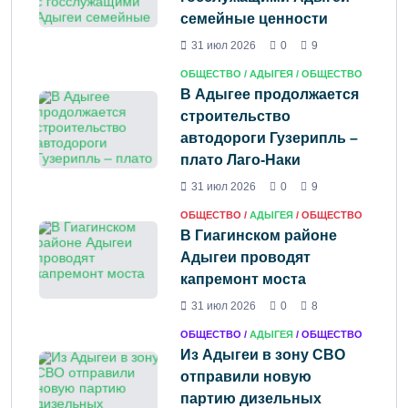
семейные ценности
31 июл 2026
0
9
ОБЩЕСТВО /
АДЫГЕЯ
/ ОБЩЕСТВО
В Адыгее продолжается
строительство
автодороги Гузерипль –
плато Лаго-Наки
31 июл 2026
0
9
ОБЩЕСТВО /
АДЫГЕЯ
/ ОБЩЕСТВО
В Гиагинском районе
Адыгеи проводят
капремонт моста
31 июл 2026
0
8
ОБЩЕСТВО /
АДЫГЕЯ
/ ОБЩЕСТВО
Из Адыгеи в зону СВО
отправили новую
партию дизельных