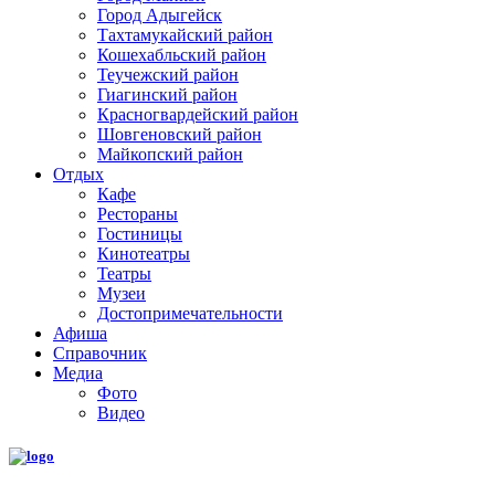
Город Адыгейск
Тахтамукайский район
Кошехабльский район
Теучежский район
Гиагинский район
Красногвардейский район
Шовгеновский район
Майкопский район
Отдых
Кафе
Рестораны
Гостиницы
Кинотеатры
Театры
Музеи
Достопримечательности
Афиша
Справочник
Медиа
Фото
Видео