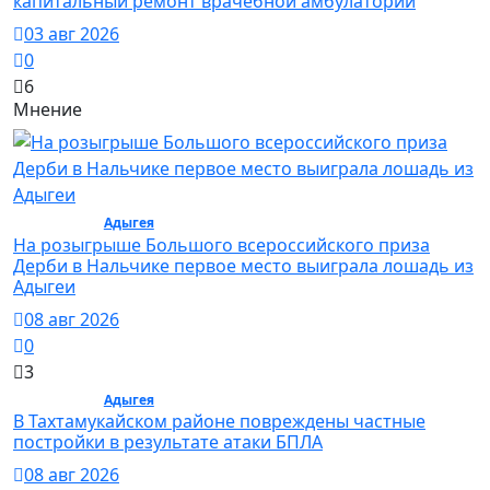
капитальный ремонт врачебной амбулатории
03 авг 2026
0
6
Мнение
Общество /
Адыгея
/ Общество
На розыгрыше Большого всероссийского приза
Дерби в Нальчике первое место выиграла лошадь из
Адыгеи
08 авг 2026
0
3
Общество /
Адыгея
/ Общество
В Тахтамукайском районе повреждены частные
постройки в результате атаки БПЛА
08 авг 2026