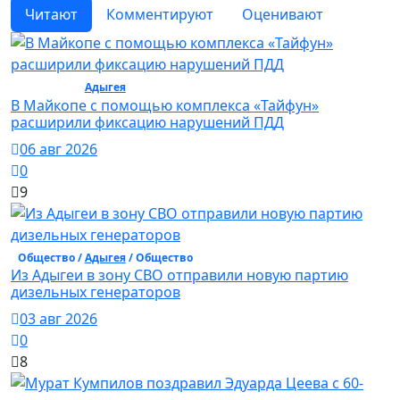
Читают
Комментируют
Оценивают
Общество /
Адыгея
/ Общество
В Майкопе с помощью комплекса «Тайфун»
расширили фиксацию нарушений ПДД
06 авг 2026
0
9
Общество /
Адыгея
/ Общество
Из Адыгеи в зону СВО отправили новую партию
дизельных генераторов
03 авг 2026
0
8