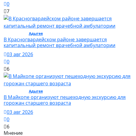
0
7
Общество /
Адыгея
/ Общество
В Красногвардейском районе завершается
капитальный ремонт врачебной амбулатории
03 авг 2026
0
6
Общество /
Адыгея
/ Общество
В Майкопе организуют пешеходную экскурсию для
горожан старшего возраста
03 авг 2026
0
6
Мнение