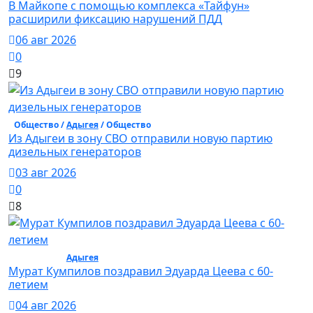
В Майкопе с помощью комплекса «Тайфун»
расширили фиксацию нарушений ПДД
06 авг 2026
0
9
Общество /
Адыгея
/ Общество
Из Адыгеи в зону СВО отправили новую партию
дизельных генераторов
03 авг 2026
0
8
Общество /
Адыгея
/ Общество
Мурат Кумпилов поздравил Эдуарда Цеева с 60-
летием
04 авг 2026