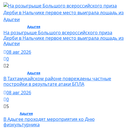
Общество /
Адыгея
/ Общество
На розыгрыше Большого всероссийского приза
Дерби в Нальчике первое место выиграла лошадь из
Адыгеи
08 авг 2026
0
2
Общество /
Адыгея
/ Общество
В Тахтамукайском районе повреждены частные
постройки в результате атаки БПЛА
08 авг 2026
0
5
Спорт /
Адыгея
/ Спорт
В Адыгее проходят мероприятия ко Дню
физкультурника