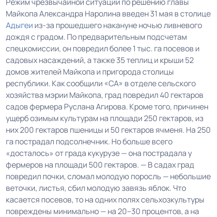
Режим чрезвычайной ситуации по решению главы
Майкопа Александра Наролина введен 31 мая в столице
Адыгеи
из-за прошедшего накануне ночью ливневого
дождя с градом. По предварительным подсчетам
спецкомиссии, он повредил более 1 тыс. га посевов и
садовых насаждений, а также 35 теплиц и крыши 52
домов жителей Майкопа и пригорода столицы
республики. Как сообщили «СА» в отделе сельского
хозяйства мэрии Майкопа, град повредил 40 гектаров
садов фермера Руслана Агирова. Кроме того, причинен
ущерб озимым культурам на площади 250 гектаров, из
них 200 гектаров пшеницы и 50 гектаров ячменя. На 250
га пострадал подсолнечник. Но больше всего
«досталось» от града кукурузе — она пострадала у
фермеров на площади 500 гектаров. — В садах град
повредил почки, сломал молодую поросль — небольшие
веточки, листья, сбил молодую завязь яблок. Что
касается посевов, то на одних полях сельхозкультуры
повреждены минимально — на 20–30 процентов, а на