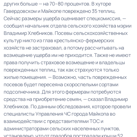
других больше — на 70–80 процентов. В хуторе
Гавердовском и Майкопе повреждено 35 теплиц.
Сейчас размеры ущерба оценивает спецкомиссия, —
сообщил начальник отдела сельского хозяйства мэрии
Владимир Хлебников. Посевы сельскохозяйственных
культур никто из глав крестьянско-фермерских
хозяйств не застраховал, а потому рассчитывать на
возмещение ущерба им не приходится. Также не имеют
права получить страховое возмещение и владельцы
поврежденных теплиц, так как страхуются только
жилые помещения. — Возможно, часть поврежденных
посевов будет пересеяна скороспелыми сортами
подсолнечника. Для этого фермерам потребуются
средства на приобретение семян, — сказал Владимир
Хлебников. По данным обследования, которое провели
специалисты Управления ЧС города Майкопа во
взаимодействии с представителями ТОС и
администраторами сельских населенных пунктов,
установлено, что от градобоя пострадали крыши 52