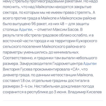
нему стрельбу противоградовыми ракетами. Но надо
пояснить, что над Майкопом находятся закрытые
сектора, по которым мы не имеем права стрелять. А
всего против града в Майкопе и Майкопском районе
было выпущено 96 ракет, из них 48 — для защиты
столицы
Адыгеи
, — отметил Максим Басов. В
результате обстрела градовое облако ослабло, и в
восточной части города и на территории Кужорского
сельского поселения Майкопского района его
параметры уменьшились до минимальных.
Соответственно, и градинки там выпали небольшого
размера. Замруководителя Гидрометцентра
Адыгеи
Виктория Гусева прокомментировала «СА», что
диаметр града, по данным метеостанции Майкопа,
составил 1,8 см, отдельные градины достигали в
размерах 3–4 см. Нестабильная дождливая погода
сохранится в республике до 3 июня. Владимир Киселев