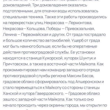
домовладений. Три домовладения оказались
подтопленными, для откачки воды использовалась
специальная техника. Также эти работы производились
на перекрестках улиц Некрасова — Лермонтова,
Некрасова— Кольцова, Победы — Привокзальная,
Ленина — Первомайская и других. От града пострадало
и большое количество автомобилей. Ущерб от града
мог быть намного больше, если бы не оперативные
действия противоградовой службы. Ее установки
находятся в станице Кужорской, хуторах Шунтук и
Причтовском, а также в восточной части Майкопа. Как
прокомментировал нам командир западного отряда
противоградовой службы региона Максим Басов,
градовое облако сформировалось под Апшеронском и
стало перемещаться к Майкопу со стороны станицы
Ханской и хутора Гавердовского. — Градовое облако
зашло с западной части Майкопа. Как только оно
начало проходить через окраины города, мы открыли по