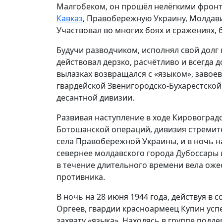
Малгобеком, он прошёл нелёгкими фрон
Кавказ
, Правобережную Украину, Молдав
Участвовал во многих боях и сражениях, 
Будучи разводчиком, исполнял свой долг 
действовал дерзко, расчётливо и всегда д
вылазках возвращался с «языком», завое
гвардейской Звенигородско-Бухарестско
десантной дивизии.
Развивая наступление в ходе Кировоград
Ботошанской операций, дивизия стремит
села Правобережной Украины, и в ночь на
севернее молдавского города Дубоссары и
в течение длительного времени вела оже
противника.
В ночь на 28 июня 1944 года, действуя в
Оргеев, гвардии красноармеец Купин усп
захвату «языка». Находясь в группе подд