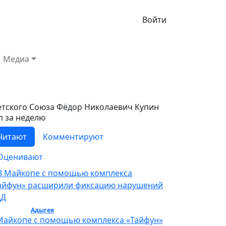
Войти
Медиа
етского Союза Фёдор Николаевич Купин
п за неделю
Читают
Комментируют
Оценивают
бщество /
Адыгея
/ Общество
Майкопе с помощью комплекса «Тайфун»