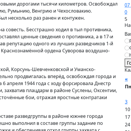
товыми дорогами тысячи километров. Освобождал
07
ию, Румынию, Венгрию и Чехословакию.
0
был несколько раз ранен и контужен.
5
На
на совесть. Бесстрашно ходил в тыл противника,
Ва
оставлял ценные сведения о противника, а в 17-и
вав репутацию одного из лучших разведчиков 1-й
й Краснознамённой ордена Суворова воздушно-
Г
ской, Корсунь-Шевченковской и Уманско-
Ка
ельно продвигалась вперёд, освобождая города и
«
А
 6 апреля 1944 года с ходу форсировала Днестр
П
, захватив плацдарм в районе Суслены, Оксентии,
сточённые бои, отражая яростные контратаки
3
10
 составе разведгруппы в районе южнее города
17
ешно выполнил в составе группы задание по
24
ержки и обеспечивая отход группы захвата с