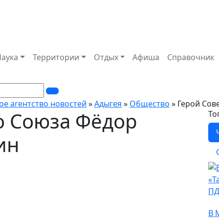
Наука
Территории
Отдых
Афиша
Справочник
ое агентство новостей
»
Адыгея
»
Общество
» Герой Сов
о Союза Фёдор
То
ин
О
В 