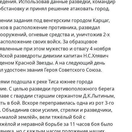
едения. Использовав данные разведки, командир
обстановку и принял решение атаковать город.
нении задания под венгерским городом Карцаг,
иков в расположение противника, разведал
ооружений, огневые средства и, уничтожив 2-х
расположение своих войск. За образцовое
вленные при этом мужество и отвагу 4 ноября
йской разведроты дивизии капитан Н.С.Хлявич
деном Красной Звезды. А на следующий день
л удостоен звания Героя Советского Союза.
боями подошла к реке Тиса южнее города
ние. С целью разведки противоположного берега
лаве с гвардии старшим сержантом Д.К.Лытиным,
ь в бой. Вскоре переправилась одна из рот 3-го
 Объединив свои усилия, стрелки и разведчики,
малой землёй», вели тяжёлый бой с
жёлой и неравной борьбе за 11 часов боя было
ивника, но с каждым часом положение наших