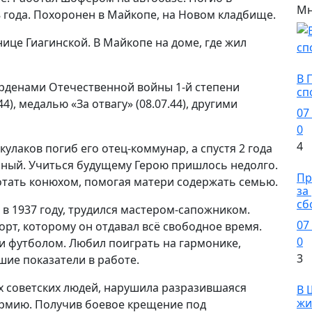
Мн
 года. Похоронен в Майкопе, на Новом кладбище.
нице Гиагинской. В Майкопе на доме, где жил
Сп
В 
 орденами Отечественной войны 1-й степени
сп
.44), медалью «За отвагу» (08.07.44), другими
07
0
4
к кулаков погиб его отец-коммунар, а спустя 2 года
озный. Учиться будущему Герою пришлось недолго.
О
Пр
аботать конюхом, помогая матери содержать семью.
за
сб
в 1937 году, трудился мастером-сапожником.
07
рт, которому он отдавал всё свободное время.
0
 и футболом. Любил поиграть на гармонике,
3
шие показатели в работе.
О
ех советских людей, нарушила разразившаяся
В 
жи
 армию. Получив боевое крещение под