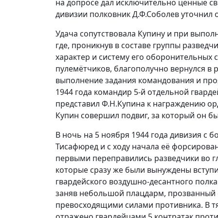
на допросе дал исключительно ценные св
дивизии полковник Д.Ф.Соболев уточнил 
Удача сопутствовала Купину и при выпол
где, проникнув в составе группы разведч
характер и систему его оборонительных с
пулемётчиков, благополучно вернулся в 
выполнение задания командования и проя
1944 года командир 5-й отдельной гварде
представил Ф.Н.Купина к награждению ор
Купин совершил подвиг, за который он бы
В ночь на 5 ноября 1944 года дивизия с 
Тисафюред и с ходу начала её форсирова
первыми переправились разведчики во г
которые сразу же были вынуждены вступит
гвардейского воздушно-десантного полка.
заняв небольшой плацдарм, прозванный «
превосходящими силами противника. В тя
отражено гвардейцами 5 контратак прот