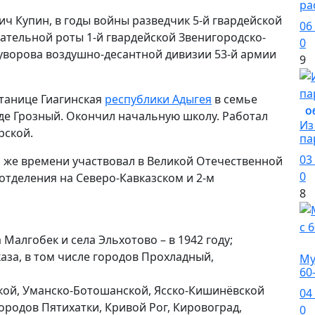
ра
ч Купин, в годы войны разведчик 5-й гвардейской
06
ательной роты 1-й гвардейской Звенигородско-
0
уворова воздушно-десантной дивизии 53-й армии
9
станице Гиагинская
республики Адыгея
в семье
О
роде Грозный. Окончил начальную школу. Работал
Из
рской.
па
03
го же времени участвовал в Великой Отечественной
0
отделения на Северо-Кавказском и 2-м
8
 Малгобек и села Эльхотово – в 1942 году;
О
аза, в том числе городов Прохладный,
Му
60
кой, Уманско-Ботошанской, Ясско-Кишинёвской
04
ородов Пятихатки, Кривой Рог, Кировоград,
0