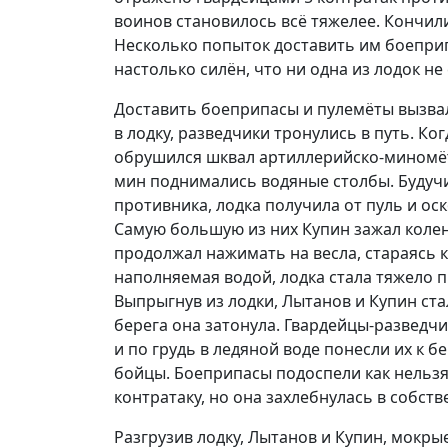
воинов становилось всё тяжелее. Кончил
Несколько попыток доставить им боеприп
настолько силён, что ни одна из лодок не
Доставить боеприпасы и пулемёты вызва
в лодку, разведчики тронулись в путь. Ко
обрушился шквал артиллерийско-миномёт
мин поднимались водяные столбы. Будуч
противника, лодка получила от пуль и ос
Самую большую из них Купин зажал колено
продолжал нажимать на весла, стараясь к
наполняемая водой, лодка стала тяжело п
Выпрыгнув из лодки, Лытанов и Купин ста
берега она затонула. Гвардейцы-разведч
и по грудь в ледяной воде понесли их к б
бойцы. Боеприпасы подоспели как нельзя
контратаку, но она захлебнулась в собств
Разгрузив лодку, Лытанов и Купин, мокры