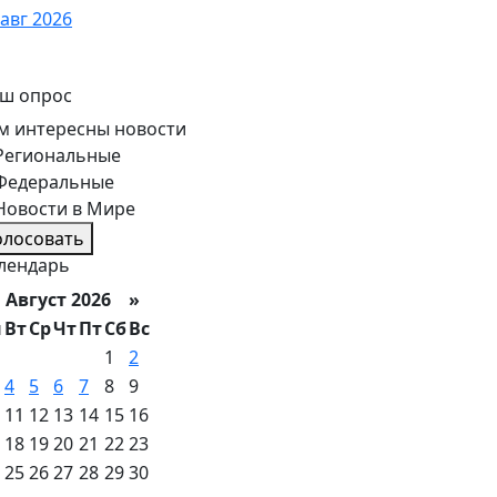
 авг 2026
ш опрос
м интересны новости
Региональные
Федеральные
Новости в Мире
олосовать
лендарь
вгуст 2026 »
н
Вт
Ср
Чт
Пт
Сб
Вс
1
2
4
5
6
7
8
9
11
12
13
14
15
16
18
19
20
21
22
23
25
26
27
28
29
30