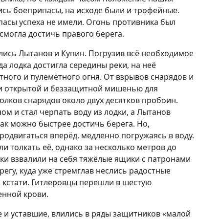
ись боеприпасы, на исходе были и трофейные.
асы успеха не имели. Огонь противника был
 смогла достичь правого берега.
лись Лытанов и Купин. Погрузив всё необходимое
гда лодка достигла середины реки, на неё
ного и пулемётного огня. От взрывов снарядов и
и открытой и беззащитной мишенью для
колков снарядов около двух десятков пробоин.
м и стал черпать воду из лодки, а Лытанов
ак можно быстрее достичь берега. Но,
родвигаться вперёд, медленно погружаясь в воду.
ли толкать её, однако за несколько метров до
ики взвалили на себя тяжёлые ящики с патронами
ерегу, куда уже стремглав неслись радостные
 кстати. Гитлеровцы перешли в шестую
енной крови.
е и уставшие, влились в ряды защитников «малой