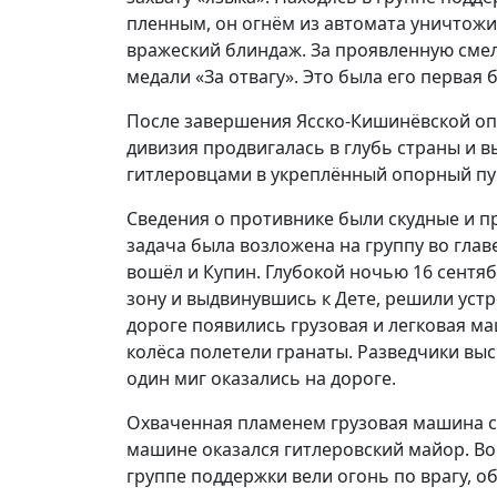
пленным, он огнём из автомата уничтожи
вражеский блиндаж. За проявленную смел
медали «За отвагу». Это была его первая 
После завершения Ясско-Кишинёвской о
дивизия продвигалась в глубь страны и 
гитлеровцами в укреплённый опорный пу
Сведения о противнике были скудные и п
задача была возложена на группу во глав
вошёл и Купин. Глубокой ночью 16 сентя
зону и выдвинувшись к Дете, решили устро
дороге появились грузовая и легковая м
колёса полетели гранаты. Разведчики выск
один миг оказались на дороге.
Охваченная пламенем грузовая машина с 
машине оказался гитлеровский майор. Во
группе поддержки вели огонь по врагу, о