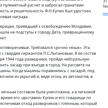
31
л пулемётный расчёт и забросал гранатами
Те
ость и решительность Ф.Н.Купин был удостоен
но
боевая награда.
перации, приведшей к освобождению Молдавии,
вышла на подступы к городу Дета, превращённому
нкт.
ротиворечивые. Требовался срочно «язык». Эта
е с гвардии сержантом П.С.Лытановым. В её состав
бря 1944 года разведчики, пройдя нейтральную
ить засаду при въезде в город. На рассвете на
ашины. Когда машины поравнялись с засадой, под
очили из укрытий и, ведя огонь из автоматов, в
личным составом была уничтожена, а в легковой
 время его «доставки» Купин и его товарищи по
беспечивая отход разведчиков с пленным, который