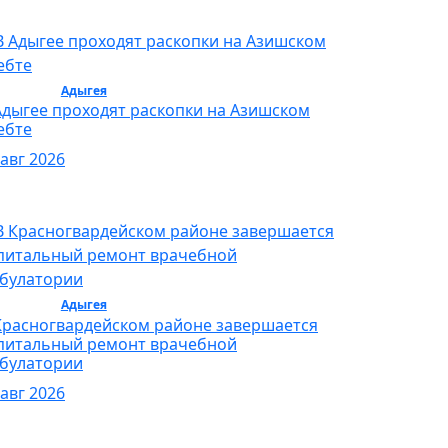
бщество /
Адыгея
/ Общество
Адыгее проходят раскопки на Азишском
ебте
 авг 2026
бщество /
Адыгея
/ Общество
Красногвардейском районе завершается
питальный ремонт врачебной
булатории
 авг 2026