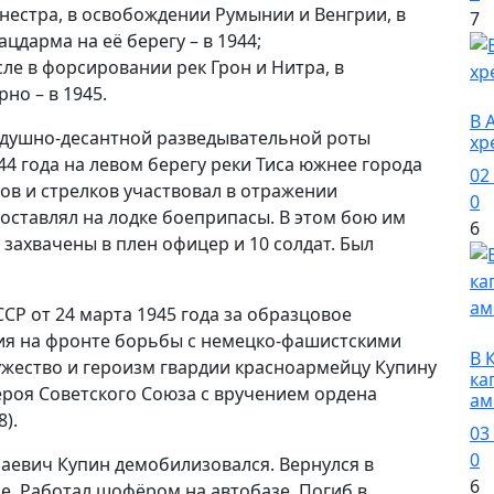
нестра, в освобождении Румынии и Венгрии, в
7
цдарма на её берегу – в 1944;
сле в форсировании рек Грон и Нитра, в
но – в 1945.
О
В 
оздушно-десантной разведывательной роты
хр
4 года на левом берегу реки Тиса южнее города
02
ов и стрелков участвовал в отражении
0
оставлял на лодке боеприпасы. В этом бою им
6
 захвачены в плен офицер и 10 солдат. Был
СР от 24 марта 1945 года за образцовое
О
ия на фронте борьбы с немецко-фашистскими
В 
ужество и героизм гвардии красноармейцу Купину
ка
роя Советского Союза с вручением ордена
ам
).
03
0
лаевич Купин демобилизовался. Вернулся в
6
пе. Работал шофёром на автобазе. Погиб в