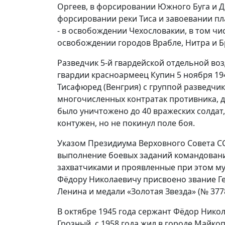
Оргеев, в форсировании Южного Буга и Д
форсировании реки Тиса и завоевании пла
- в освобождении Чехословакии, в том чи
освобождении городов Врабле, Нитра и Бр
Разведчик 5-й гвардейской отдельной в
гвардии красноармеец Купин 5 ноября 194
Тисафюред (Венгрия) с группой разведчик
многочисленных контратак противника, д
было уничтожено до 40 вражеских солдат,
контужен, но не покинул поле боя.
Указом Президиума Верховного Совета СС
выполнение боевых заданий командован
захватчиками и проявленные при этом м
Фёдору Николаевичу присвоено звание Ге
Ленина и медали «Золотая Звезда» (№ 3778
В октябре 1945 года сержант Фёдор Нико
Грозный, с 1958 года жил в городе Майко