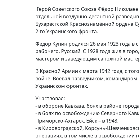
Герой Советского Союза Фёдор Николаеви
отдельной воздушно-десантной разведыв
Бухарестской Краснознамённой ордена С
2-го Украинского фронта.
Фёдор Купин родился 26 мая 1923 года в 
рабочего. Русский. С 1928 года жил в го
мастером и заведующим сапожной масте
В Красной Армии с марта 1942 года, с то
войне. Воевал разведчиком, командиром 
Украинском фронтах.
Участвовал:
- в обороне Кавказа, боях в районе города
- в боях по освобождению Северного Кавк
Приморско-Ахтарск, Ейск – в 1943;
- в Кировоградской, Корсунь-Шевченковс
операциях, в том числе в освобождении г