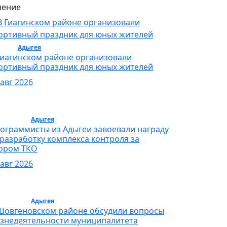
ение
орт /
Адыгея
/ Спорт
Гиагинском районе организовали
ортивный праздник для юных жителей
 авг 2026
бщество /
Адыгея
/ Общество
ограммисты из Адыгеи завоевали награду
 разработку комплекса контроля за
ором ТКО
 авг 2026
бщество /
Адыгея
/ Общество
Шовгеновском районе обсудили вопросы
знедеятельности муниципалитета