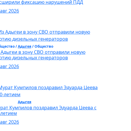
сширили фиксацию нарушений ПДД
 авг 2026
бщество /
Адыгея
/ Общество
 Адыгеи в зону СВО отправили новую
ртию дизельных генераторов
 авг 2026
бщество /
Адыгея
/ Общество
рат Кумпилов поздравил Эдуарда Цеева с
-летием
 авг 2026