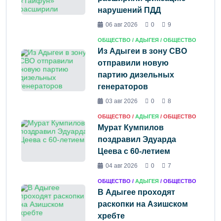
нарушений ПДД
06 авг 2026
0
9
ОБЩЕСТВО /
АДЫГЕЯ
/ ОБЩЕСТВО
Из Адыгеи в зону СВО
отправили новую
партию дизельных
генераторов
03 авг 2026
0
8
ОБЩЕСТВО /
АДЫГЕЯ
/ ОБЩЕСТВО
Мурат Кумпилов
поздравил Эдуарда
Цеева с 60-летием
04 авг 2026
0
7
ОБЩЕСТВО /
АДЫГЕЯ
/ ОБЩЕСТВО
В Адыгее проходят
раскопки на Азишском
хребте