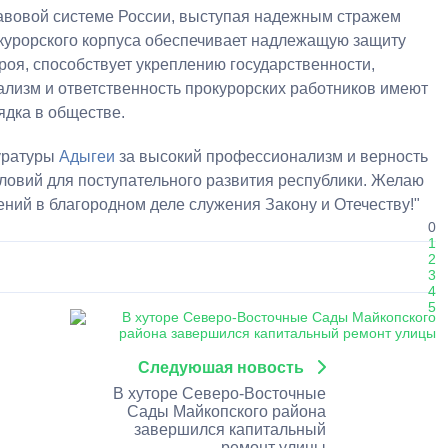
равовой системе России, выступая надежным стражем
окурорского корпуса обеспечивает надлежащую защиту
роя, способствует укреплению государственности,
нализм и ответственность прокурорских работников имеют
ядка в обществе.
уратуры
Адыгеи
за высокий профессионализм и верность
ловий для поступательного развития республики. Желаю
ений в благородном деле служения Закону и Отечеству!"
0
1
2
3
4
5
Следуюшая новость
В хуторе Северо-Восточные
Сады Майкопского района
завершился капитальный
ремонт улицы