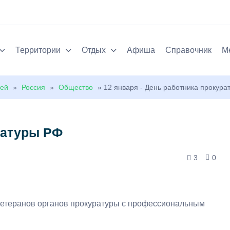
Территории
Отдых
Афиша
Справочник
М
тей
»
Россия
»
Общество
» 12 января - День работника прокура
ратуры РФ
3
0
ветеранов органов прокуратуры с профессиональным