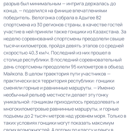
разрыв был минимальным — интрига держалась до
конца, — поделился на финише впечатлениями
победитель. Велогонка собрала в Адыгее 82
спортсмена из 30 регионов страны, в качестве гостей
участие в ней приняли также гонщики из Казахстана. За
неделю соревнований спортсмены преодолели свыше
тысячи километров, пройдя девять этапов со средней
скоростью 40,3 км/ч. Последний из них прошел в
столице республики. В последний соревновательный
день спортсмены преодолели 95 километров в объезд
Майкопа. В целом траектория пути участников —
практически вся территория республики: гонщики
сменяли горные и равнинные маршруты. — Именно
необычный рельеф местности делает эту гонку
уникальной: гонщикам приходилось преодолевать и
многокилометровые равнинные маршруты, и горные
подъемы до 2 тысяч метров над уровнем моря. Только в
таких условиях гонщики могут показать максимум
своих возможностей. А потому по классу и рангу в