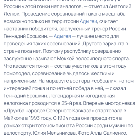
России у этой гонки нет аналогов, — отметил Анатолий
Лелюк. Проведение соревнований такого масштаба
возможно только на территории
Адыгеи
, считает
наставник победителя, заслуженный тренер России
Геннадий Ерошкин. —
Адыгея
— лучшее место для
проведения таких соревнований. Другого варианта в
стране пока нет. Поэтому республику совершенно
заслуженно называют Меккой велосипедного спорта.
Что касается гонки — состав участников в этом году
помолодел, соревнование выдалось жестким и
напряженным. На маршруте все горы «собрали», но тем
интересней гонка и почетней победа в ней, — сказал
Геннадий Ерошкин. Легендарная многодневная
велогонка проводится в 25-й раз. Впервые многодневка
«Дружба народов Северного Кавказа» стартовала в
Майкопе в 1993 году. С 1994 года она проводится в
рамках открытого чемпионата России среди мужчин по
велоспорту. Юлия Мельникова. Фото Аллы Салиенко.