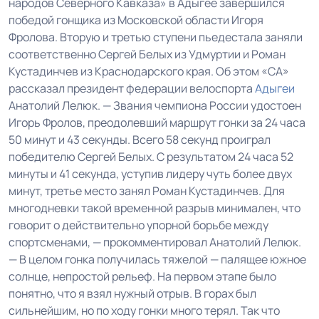
народов Северного Кавказа» в Адыгее завершился
победой гонщика из Московской области Игоря
Фролова. Вторую и третью ступени пьедестала заняли
соответственно Сергей Белых из Удмуртии и Роман
Кустадинчев из Краснодарского края. Об этом «СА»
рассказал президент федерации велоспорта
Адыгеи
Анатолий Лелюк. — Звания чемпиона России удостоен
Игорь Фролов, преодолевший маршрут гонки за 24 часа
50 минут и 43 секунды. Всего 58 секунд проиграл
победителю Сергей Белых. С результатом 24 часа 52
минуты и 41 секунда, уступив лидеру чуть более двух
минут, третье место занял Роман Кустадинчев. Для
многодневки такой временной разрыв минимален, что
говорит о действительно упорной борьбе между
спортсменами, — прокомментировал Анатолий Лелюк.
— В целом гонка получилась тяжелой — палящее южное
солнце, непростой рельеф. На первом этапе было
понятно, что я взял нужный отрыв. В горах был
сильнейшим, но по ходу гонки много терял. Так что