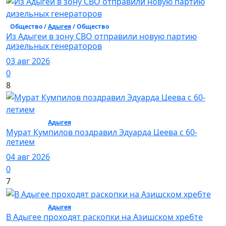
Общество /
Адыгея
/ Общество
Из Адыгеи в зону СВО отправили новую партию
дизельных генераторов
03 авг 2026
0
8
Общество /
Адыгея
/ Общество
Мурат Кумпилов поздравил Эдуарда Цеева с 60-
летием
04 авг 2026
0
7
Общество /
Адыгея
/ Общество
В Адыгее проходят раскопки на Азишском хребте