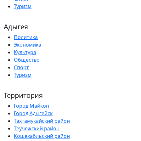
Туризм
Адыгея
Политика
Экономика
Культура
Общество
Спорт
Туризм
Территория
Город Майкоп
Город Адыгейск
Тахтамукайский район
Теучежский район
Кошехабльский район