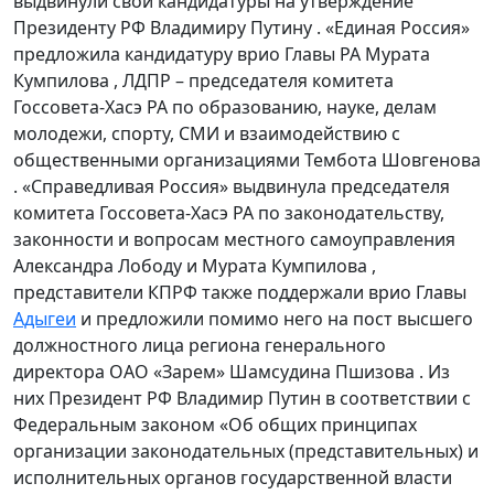
выдвинули свои кандидатуры на утверждение
Президенту РФ Владимиру Путину . «Единая Россия»
предложила кандидатуру врио Главы РА Мурата
Кумпилова , ЛДПР – председателя комитета
Госсовета-Хасэ РА по образованию, науке, делам
молодежи, спорту, СМИ и взаимодействию с
общественными организациями Тембота Шовгенова
. «Справедливая Россия» выдвинула председателя
комитета Госсовета-Хасэ РА по законодательству,
законности и вопросам местного самоуправления
Александра Лободу и Мурата Кумпилова ,
представители КПРФ также поддержали врио Главы
Адыгеи
и предложили помимо него на пост высшего
должностного лица региона генерального
директора ОАО «Зарем» Шамсудина Пшизова . Из
них Президент РФ Владимир Путин в соответствии с
Федеральным законом «Об общих принципах
организации законодательных (представительных) и
исполнительных органов государственной власти