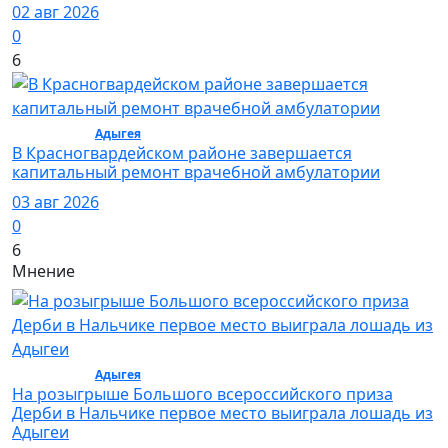
02 авг 2026
0
6
Общество /
Адыгея
/ Общество
В Красногвардейском районе завершается
капитальный ремонт врачебной амбулатории
03 авг 2026
0
6
Мнение
Общество /
Адыгея
/ Общество
На розыгрыше Большого всероссийского приза
Дерби в Нальчике первое место выиграла лошадь из
Адыгеи