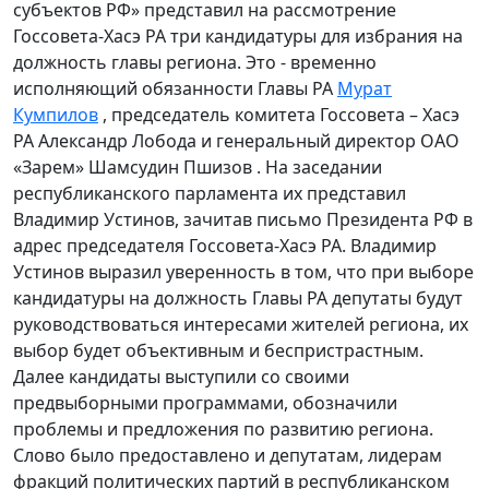
субъектов РФ» представил на рассмотрение
Госсовета-Хасэ РА три кандидатуры для избрания на
должность главы региона. Это - временно
исполняющий обязанности Главы РА
Мурат
Кумпилов
, председатель комитета Госсовета – Хасэ
РА Александр Лобода и генеральный директор ОАО
«Зарем» Шамсудин Пшизов . На заседании
республиканского парламента их представил
Владимир Устинов, зачитав письмо Президента РФ в
адрес председателя Госсовета-Хасэ РА. Владимир
Устинов выразил уверенность в том, что при выборе
кандидатуры на должность Главы РА депутаты будут
руководствоваться интересами жителей региона, их
выбор будет объективным и беспристрастным.
Далее кандидаты выступили со своими
предвыборными программами, обозначили
проблемы и предложения по развитию региона.
Слово было предоставлено и депутатам, лидерам
фракций политических партий в республиканском