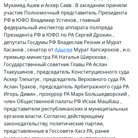
Мухамед Ашев и Аскер Савв . В заседании приняли
участие Полномочный представитель Президента
РФ в ЮФО Владимир Устинов , главный
федеральный инспектор аппарата полпреда
Президента РФ в ЮФО по РА Сергей Дрокин ,
депутаты Госдумы РФ Владислав Резник и Мурат
Хасанов , сенатор от
Адыгеи
Мурат Хапсироков , и.о.
премьер-министра РА Наталья Широкова ,
Государственный советник Главы РА Аслан
Тхакушинов , председатель Конституционного суда
Аскер Тлехатук , председатель Верховного суда РА
Аслан Трахов , председатель Арбитражного суда РА
Игорь Дивин , прокурор РА Марк Большедворский ,
член Общественной палаты РФ Исхак Машбаш ,
представители республиканских и муниципальных
органов власти. Согласно действующему
законодательству, политические партии,
представленные в Госсовете-Хасэ РА, ранее