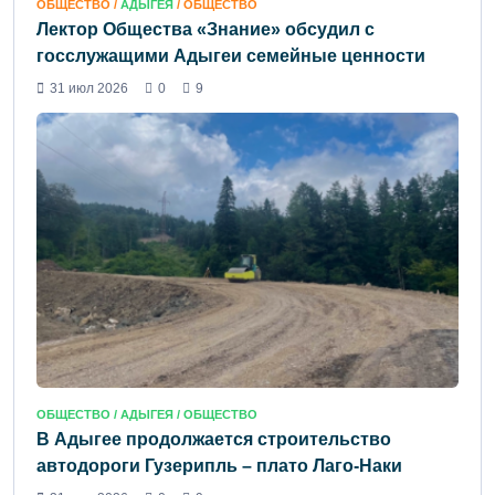
ОБЩЕСТВО /
АДЫГЕЯ
/ ОБЩЕСТВО
Лектор Общества «Знание» обсудил с
госслужащими Адыгеи семейные ценности
31 июл 2026
0
9
ОБЩЕСТВО /
АДЫГЕЯ
/ ОБЩЕСТВО
В Адыгее продолжается строительство
автодороги Гузерипль – плато Лаго-Наки