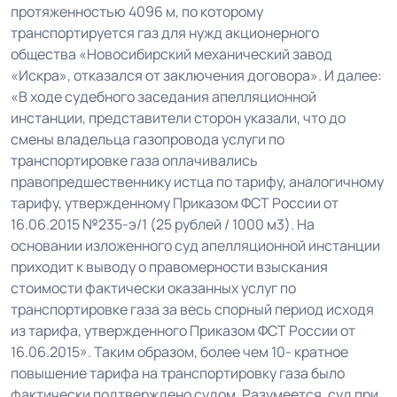
протяженностью 4096 м, по которому
транспортируется газ для нужд акционерного
общества «Новосибирский механический завод
«Искра», отказался от заключения договора». И далее:
«В ходе судебного заседания апелляционной
инстанции, представители сторон указали, что до
смены владельца газопровода услуги по
транспортировке газа оплачивались
правопредшественнику истца по тарифу, аналогичному
тарифу, утвержденному Приказом ФСТ России от
16.06.2015 №235-э/1 (25 рублей / 1000 м3). На
основании изложенного суд апелляционной инстанции
приходит к выводу о правомерности взыскания
стоимости фактически оказанных услуг по
транспортировке газа за весь спорный период исходя
из тарифа, утвержденного Приказом ФСТ России от
16.06.2015». Таким образом, более чем 10- кратное
повышение тарифа на транспортировку газа было
фактически подтверждено судом. Разумеется, суд при