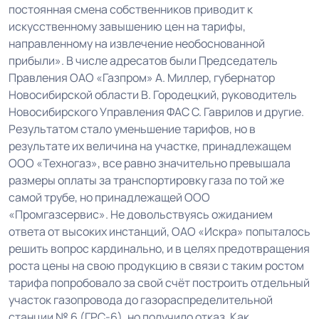
постоянная смена собственников приводит к
искусственному завышению цен на тарифы,
направленному на извлечение необоснованной
прибыли». В числе адресатов были Председатель
Правления ОАО «Газпром» А. Миллер, губернатор
Новосибирской области В. Городецкий, руководитель
Новосибирского Управления ФАС С. Гаврилов и другие.
Результатом стало уменьшение тарифов, но в
результате их величина на участке, принадлежащем
ООО «Техногаз», все равно значительно превышала
размеры оплаты за транспортировку газа по той же
самой трубе, но принадлежащей ООО
«Промгазсервис». Не довольствуясь ожиданием
ответа от высоких инстанций, ОАО «Искра» попыталось
решить вопрос кардинально, и в целях предотвращения
роста цены на свою продукцию в связи с таким ростом
тарифа попробовало за свой счёт построить отдельный
участок газопровода до газораспределительной
станции № 6 (ГРС-6), но получило отказ. Как