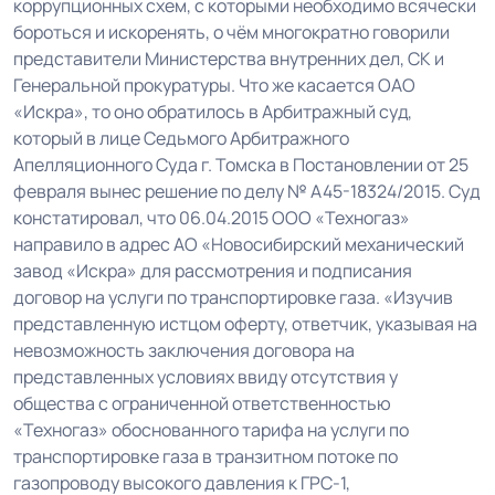
коррупционных схем, с которыми необходимо всячески
бороться и искоренять, о чём многократно говорили
представители Министерства внутренних дел, СК и
Генеральной прокуратуры. Что же касается ОАО
«Искра», то оно обратилось в Арбитражный суд,
который в лице Седьмого Арбитражного
Апелляционного Суда г. Томска в Постановлении от 25
февраля вынес решение по делу № А45-18324/2015. Суд
констатировал, что 06.04.2015 ООО «Техногаз»
направило в адрес АО «Новосибирский механический
завод «Искра» для рассмотрения и подписания
договор на услуги по транспортировке газа. «Изучив
представленную истцом оферту, ответчик, указывая на
невозможность заключения договора на
представленных условиях ввиду отсутствия у
общества с ограниченной ответственностью
«Техногаз» обоснованного тарифа на услуги по
транспортировке газа в транзитном потоке по
газопроводу высокого давления к ГРС-1,