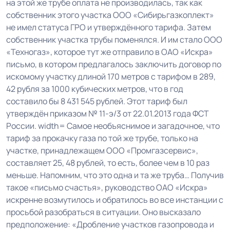
на этой же трубе оплата не производилась, так как
собственник этого участка ООО «Сибирьгазкоплект»
не имел статуса ГРО и утверждённого тарифа. Затем
собственник участка трубы поменялся. И им стало ООО
«Техногаз», которое тут же отправило в ОАО «Искра»
письмо, в котором предлагалось заключить договор по
искомому участку длиной 170 метров с тарифом в 289,
42 рубля за 1000 кубических метров, что в год
составило бы 8 431 545 рублей. Этот тариф был
утверждён приказом № 11-э/3 от 22.01.2013 года ФСТ
России. width= Самое необъяснимое и загадочное, что
тариф за прокачку газа по той же трубе, только на
участке, принадлежащем ООО «Промгазсервис»,
составляет 25, 48 рублей, то есть, более чем в 10 раз
меньше. Напомним, что это одна и та же труба… Получив
такое «письмо счастья», руководство ОАО «Искра»
искренне возмутилось и обратилось во все инстанции с
просьбой разобраться в ситуации. Оно высказало
предположение: «Дробление участков газопровода и