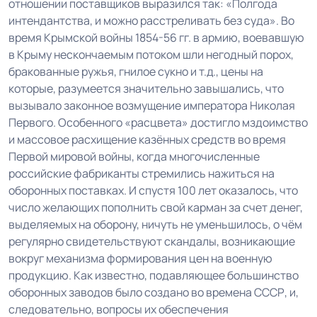
отношении поставщиков выразился так: «Полгода
интендантства, и можно расстреливать без суда». Во
время Крымской войны 1854-56 гг. в армию, воевавшую
в Крыму нескончаемым потоком шли негодный порох,
бракованные ружья, гнилое сукно и т.д., цены на
которые, разумеется значительно завышались, что
вызывало законное возмущение императора Николая
Первого. Особенного «расцвета» достигло мздоимство
и массовое расхищение казённых средств во время
Первой мировой войны, когда многочисленные
российские фабриканты стремились нажиться на
оборонных поставках. И спустя 100 лет оказалось, что
число желающих пополнить свой карман за счет денег,
выделяемых на оборону, ничуть не уменьшилось, о чём
регулярно свидетельствуют скандалы, возникающие
вокруг механизма формирования цен на военную
продукцию. Как известно, подавляющее большинство
оборонных заводов было создано во времена СССР, и,
следовательно, вопросы их обеспечения