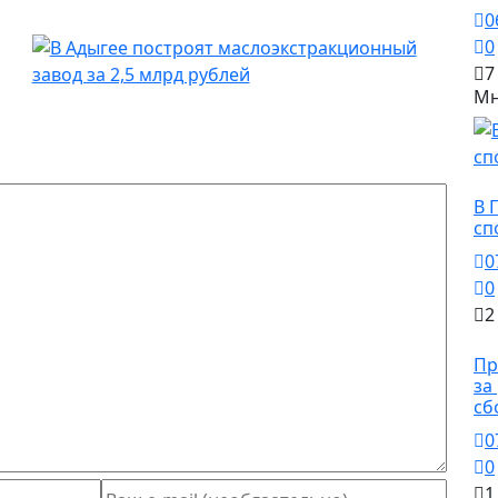
0
0
7
Мн
Сп
В 
сп
0
0
2
О
Пр
за
сб
0
0
1