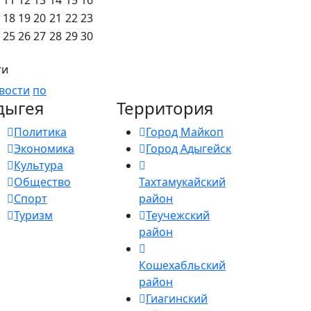
18
19
20
21
22
23
25
26
27
28
29
30
ги
вости
по
дыгея
Территория
Политика
Город Майкоп
Экономика
Город Адыгейск
Культура
Общество
Тахтамукайский
Спорт
район
Туризм
Теучежский
район
Кошехабльский
район
Гиагинский