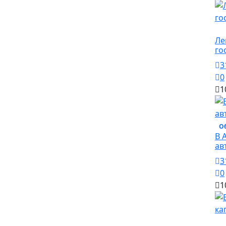
О
Ле
го
3
0
1
О
В 
ав
3
0
1
О