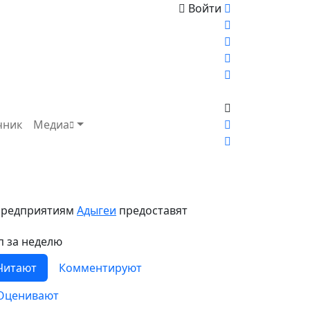
Войти
чник
Медиа
 Предприятиям
Адыгеи
предоставят
п за неделю
Читают
Комментируют
Оценивают