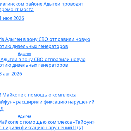
Гиагинском районе Адыгеи проводят
премонт моста
1 июл 2026
бщество /
Адыгея
/ Общество
 Адыгеи в зону СВО отправили новую
ртию дизельных генераторов
3 авг 2026
бщество /
Адыгея
/ Общество
Майкопе с помощью комплекса «Тайфун»
сширили фиксацию нарушений ПДД