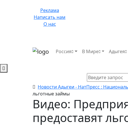
Реклама
Написать нам
О нас
Россия
В Мире
Адыгея
Новости Адыгеи - НатПресс : Национал
льготные займы
Видео: Предпри
предоставят ль