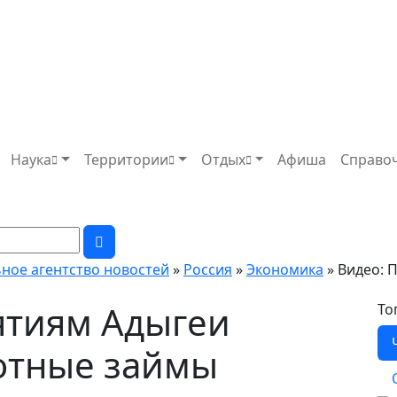
Наука
Территории
Отдых
Афиша
Справо
ьное агентство новостей
»
Россия
»
Экономика
» Видео:
ятиям Адыгеи
То
готные займы