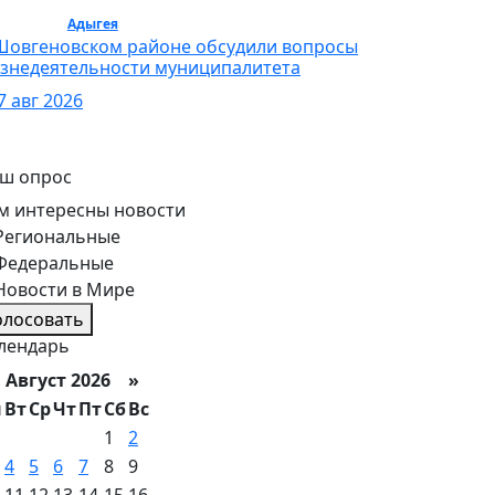
бщество /
Адыгея
/ Общество
Шовгеновском районе обсудили вопросы
знедеятельности муниципалитета
7 авг 2026
ш опрос
м интересны новости
Региональные
Федеральные
Новости в Мире
олосовать
лендарь
вгуст 2026 »
н
Вт
Ср
Чт
Пт
Сб
Вс
1
2
4
5
6
7
8
9
11
12
13
14
15
16