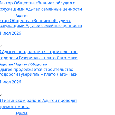
бщество /
Адыгея
/ Общество
ктор Общества «Знание» обсудил с
сслужащими Адыгеи семейные ценности
1 июл 2026
0
бщество /
Адыгея
/ Общество
Адыгее продолжается строительство
тодороги Гузерипль – плато Лаго-Наки
1 июл 2026
0
бщество /
Адыгея
/ Общество