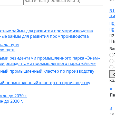
О
В 
жи
0
0
2
ные займы для развития промпроизводства
На
Ва
ло пути
ыми резидентами промышленного парка «Энем»
Г
Ка
ный промышленный кластер по производству
«
А
П
 до 2030 г.
3
10