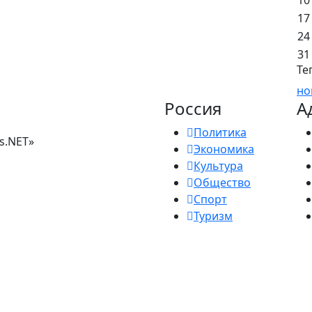
17
24
31
Те
но
Россия
А
Политика
s.NET»
Экономика
Культура
Общество
Спорт
Туризм