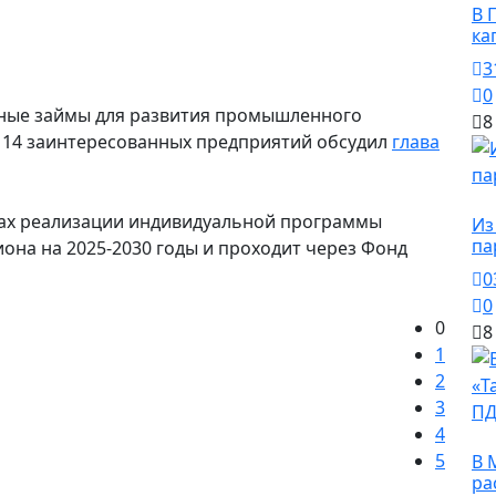
В 
ка
3
0
ные займы для развития промышленного
8
и 14 заинтересованных предприятий обсудил
глава
О
ках реализации индивидуальной программы
Из
па
она на 2025-2030 годы и проходит через Фонд
0
0
0
8
1
2
3
4
О
5
В 
ра