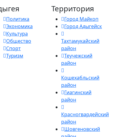
дыгея
Территория
Политика
Город Майкоп
Экономика
Город Адыгейск
Культура
Общество
Тахтамукайский
Спорт
район
Туризм
Теучежский
район
Кошехабльский
район
Гиагинский
район
Красногвардейский
район
Шовгеновский
район