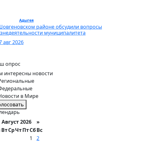
бщество /
Адыгея
/ Общество
Шовгеновском районе обсудили вопросы
знедеятельности муниципалитета
7 авг 2026
ш опрос
м интересны новости
Региональные
Федеральные
Новости в Мире
олосовать
лендарь
вгуст 2026 »
н
Вт
Ср
Чт
Пт
Сб
Вс
1
2