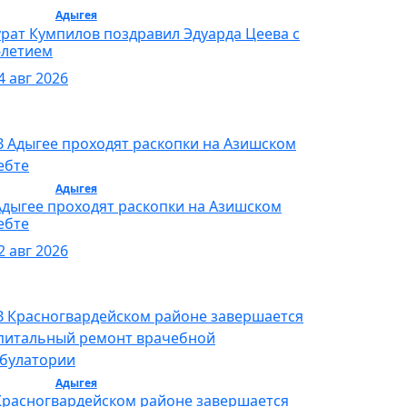
бщество /
Адыгея
/ Общество
рат Кумпилов поздравил Эдуарда Цеева с
-летием
4 авг 2026
бщество /
Адыгея
/ Общество
Адыгее проходят раскопки на Азишском
ебте
2 авг 2026
бщество /
Адыгея
/ Общество
Красногвардейском районе завершается