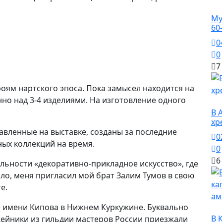
О
Му
60
0
0
7
оям нартского эпоса. Пока замысел находится на
но над 3-4 изделиями. На изготовление одного
О
В 
хр
авленные на выставке, созданы за последние
0
тных коллекций на время.
0
6
льности «декоративно-прикладное искусство», где
ло, меня пригласил мой брат Залим Тумов в свою
е.
е имени Кипова в Нижнем Куркужине. Буквально
О
В 
ейники из гильдии мастеров России приезжали