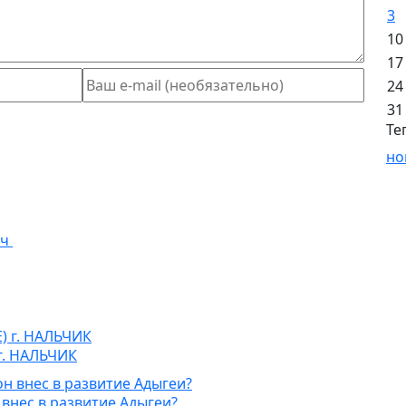
3
10
17
24
31
Те
но
г. НАЛЬЧИК
 внес в развитие Адыгеи?