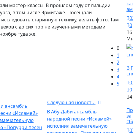
ка
али мастер-классы. В прошлом году от гильдии
ам
бурга, в том числе Эрмитаже. Посещали
0
исследовать старинную технику, делать фото. Там
0
X веков с до сих пор не изученными методами
6
ноябре туда же.
Мн
0
1
2
Сп
В 
3
сп
4
0
5
0
4
Следуюшая новость
О
Пр
В Абу-Даби ансамбль
за
народной песни «Исламей»
сб
исполнил замечательную
0
композицию «Попурри песен