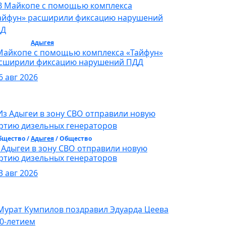
бщество /
Адыгея
/ Общество
Майкопе с помощью комплекса «Тайфун»
сширили фиксацию нарушений ПДД
6 авг 2026
бщество /
Адыгея
/ Общество
 Адыгеи в зону СВО отправили новую
ртию дизельных генераторов
3 авг 2026