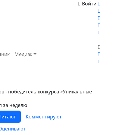
Войти
чник
Медиа
ов - победитель конкурса «Уникальные
п за неделю
Читают
Комментируют
Оценивают