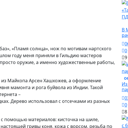
О
В 
ра
0
аз», «Пламя солнца», нож по мотивам нартского
0
ошлом году меня приняли в Гильдию мастеров
9
 просто оружие, а именно художественные работы,
О
ц из Майкопа Арсен Хашхожев, а оформление
Из
ивня мамонта и рога буйвола из Индии. Такой
па
тернета –
0
ках. Дерево использовал с отсечками из разных
0
8
 с помощью материалов: кисточка на шиле,
настоящей гривы коня, кожа с ворсом, резьба по