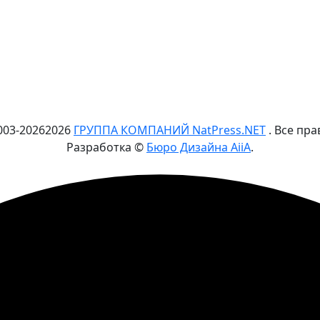
003-
2026
2026
ГРУППА КОМПАНИЙ NatPress.NET
. Все пр
Разработка ©
Бюро Дизайна AiiA
.