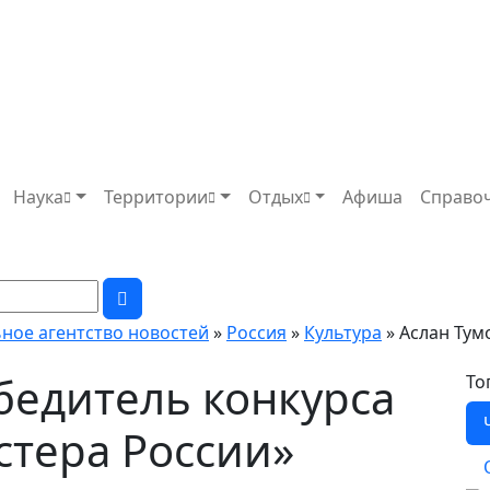
Наука
Территории
Отдых
Афиша
Справо
ьное агентство новостей
»
Россия
»
Культура
» Аслан Тум
обедитель конкурса
То
стера России»