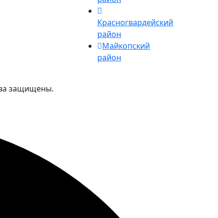
Красногвардейский
район
Майкопский
район
ава защищены.