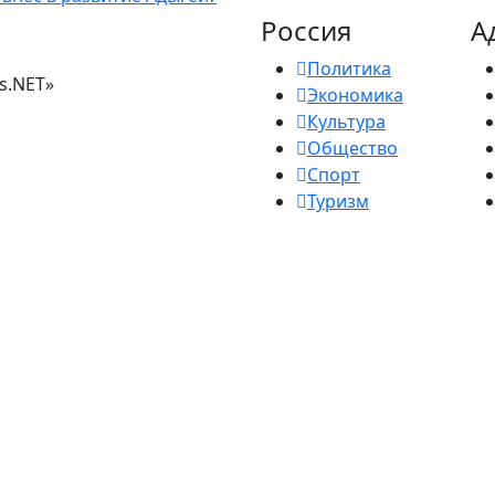
Россия
А
Политика
s.NET»
Экономика
Культура
Общество
Спорт
Туризм