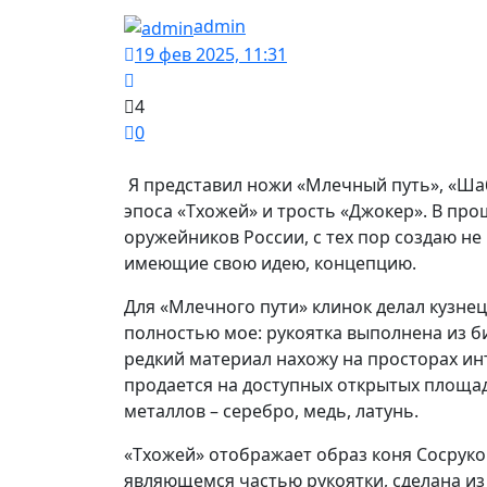
admin
19 фев 2025, 11:31
4
0
Я представил ножи «Млечный путь», «Шаб
эпоса «Тхожей» и трость «Джокер». В пр
оружейников России, с тех пор создаю не
имеющие свою идею, концепцию.
Для «Млечного пути» клинок делал кузне
полностью мое: рукоятка выполнена из б
редкий материал нахожу на просторах ин
продается на доступных открытых площад
металлов – серебро, медь, латунь.
«Тхожей» отображает образ коня Сосруко
являющемся частью рукоятки, сделана из 