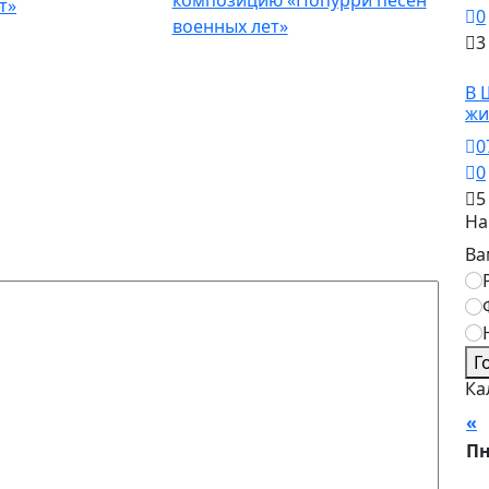
0
военных лет»
3
О
В 
жи
0
0
5
На
Ва
Г
Ка
«
А
П