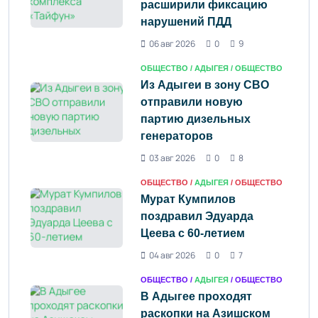
расширили фиксацию
нарушений ПДД
06 авг 2026
0
9
ОБЩЕСТВО /
АДЫГЕЯ
/ ОБЩЕСТВО
Из Адыгеи в зону СВО
отправили новую
партию дизельных
генераторов
03 авг 2026
0
8
ОБЩЕСТВО /
АДЫГЕЯ
/ ОБЩЕСТВО
Мурат Кумпилов
поздравил Эдуарда
Цеева с 60-летием
04 авг 2026
0
7
ОБЩЕСТВО /
АДЫГЕЯ
/ ОБЩЕСТВО
В Адыгее проходят
раскопки на Азишском