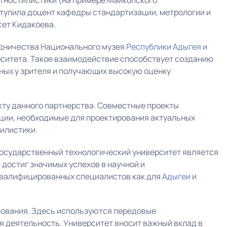
этностилистики (на примере Майкопского
тупила доцент кафедры стандартизации, метрологии и
сет Кидакоева.
удничества Национального музея
Республики Адыгея
и
рситета. Такое взаимодействие способствует созданию
ных у зрителя и получающих высокую оценку
ту данного партнерства. Совместные проекты
ции, необходимые для проектирования актуальных
тилистики.
государственный технологический университет является
 достиг значимых успехов в научной и
квалифицированных специалистов как для
Адыгеи
и
зования. Здесь используются передовые
я деятельность. Университет вносит важный вклад в