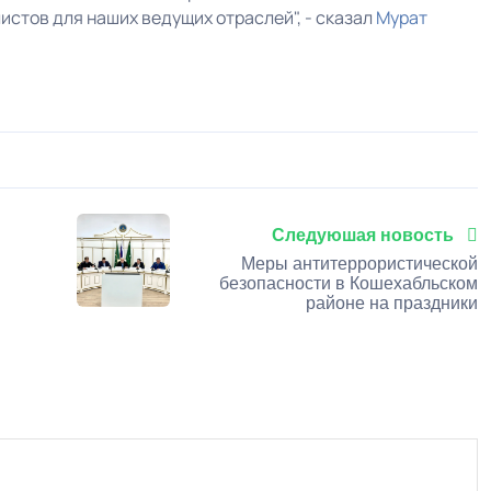
листов для наших ведущих отраслей", - сказал
Мурат
0
1
2
3
4
5
Следуюшая новость
Меры антитеррористической
безопасности в Кошехабльском
районе на праздники