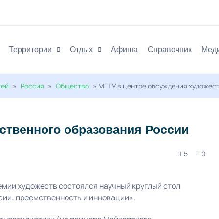
Территории
Отдых
Афиша
Справочник
Мед
тей
»
Россия
»
Общество
» МГТУ в центре обсуждения художес
ственного образования России
5
0
емии художеств состоялся научный круглый стол
ии: преемственность и инновации».