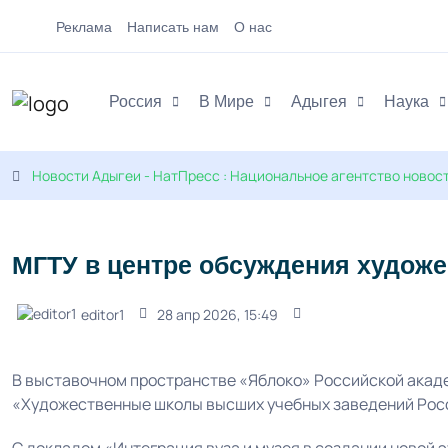
Реклама
Написать нам
О нас
Россия
В Мире
Адыгея
Наука
Новости Адыгеи - НатПресс : Национальное агентство новос
МГТУ в центре обсуждения художе
editor1
28 апр 2026, 15:49
В выставочном пространстве «Яблоко» Российской акад
«Художественные школы высших учебных заведений Росс