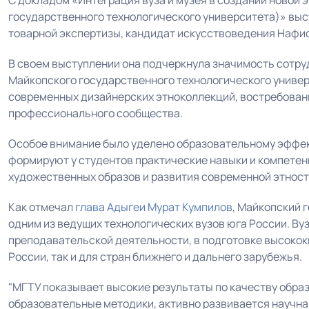
С докладом «Интеграция вуза и музея в создании новой 
государственного технологического университета)» выс
товарной экспертизы, кандидат искусствоведения Нафи
В своем выступлении она подчеркнула значимость сотр
Майкопского государственного технологического униве
современных дизайнерских этноколлекций, востребован
профессионального сообщества.
Особое внимание было уделено образовательному эффек
формируют у студентов практические навыки и компетен
художественных образов и развития современной этнос
Как отмечал
глава Адыгеи
Мурат Кумпилов
, Майкопский 
одним из ведущих технологических вузов юга России. Вуз
преподавательской деятельности, в подготовке высоко
России, так и для стран ближнего и дальнего зарубежья.
"МГТУ показывает высокие результаты по качеству обра
образовательные методики, активно развивается научна