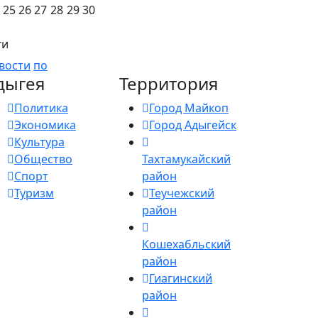
25
26
27
28
29
30
ги
вости
по
дыгея
Территория
Политика
Город Майкоп
Экономика
Город Адыгейск
Культура
Общество
Тахтамукайский
Спорт
район
Туризм
Теучежский
район
Кошехабльский
район
Гиагинский
район