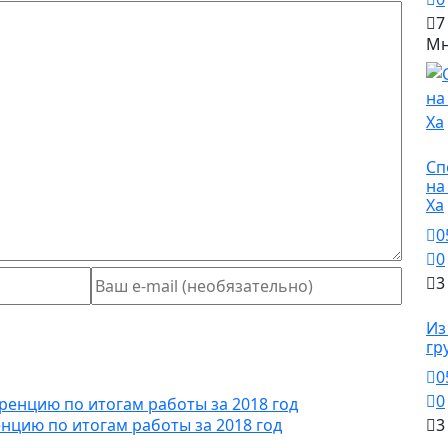
7
Мн
Сп
Сп
на
Ха
0
0
3
О
Из
гр
0
0
3
нцию по итогам работы за 2018 год