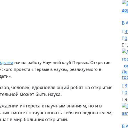
О
В 
3
0
1
Адыгеи
начал работу Научный клуб Первых.
Открытие
О
ского проекта «Первые в науке», реализуемого в
Ле
дети».
го
3
зов, человек, вдохновляющий ребят на открытия
0
ательной может быть наука.
9
уждении интереса к научным знаниям, но и в
ьник сможет почувствовать себя исследователем,
 шаг в мир больших открытий.
О
В 