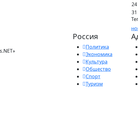
24
31
Те
но
Россия
А
Политика
s.NET»
Экономика
Культура
Общество
Спорт
Туризм