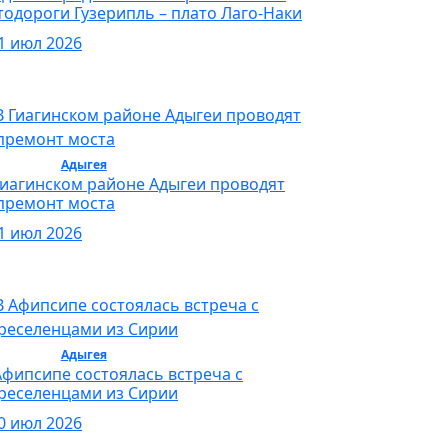
тодороги Гузерипль – плато Лаго-Наки
1 июл 2026
бщество /
Адыгея
/ Общество
Гиагинском районе Адыгеи проводят
премонт моста
1 июл 2026
бщество /
Адыгея
/ Общество
Афипсипе состоялась встреча с
реселенцами из Сирии
0 июл 2026