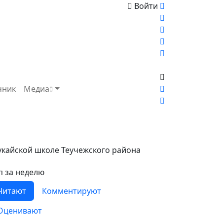
Войти
чник
Медиа
укайской школе Теучежского района
п за неделю
Читают
Комментируют
Оценивают