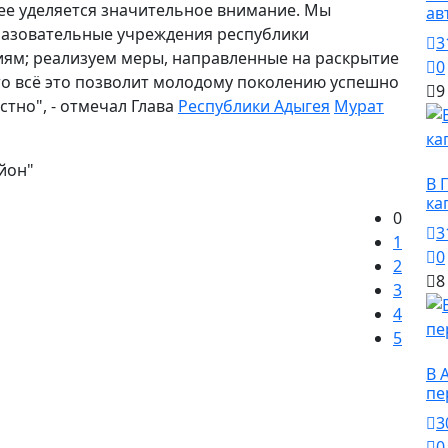
ее уделяется значительное внимание. Мы
ав
бразовательные учреждения республики
3
ям; реализуем меры, направленные на раскрытие
0
то всё это позволит молодому поколению успешно
9
тно", - отмечал Глава
Республики Адыгея
Мурат
О
йон"
В 
ка
0
3
1
0
2
8
3
4
5
О
В 
пе
3
0