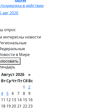
бщество /
Адыгея
/ Общество
споддержка в действии
5 авг 2026
ш опрос
м интересны новости
Региональные
Федеральные
Новости в Мире
олосовать
лендарь
вгуст 2026 »
н
Вт
Ср
Чт
Пт
Сб
Вс
1
2
4
5
6
7
8
9
11
12
13
14
15
16
18
19
20
21
22
23