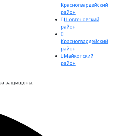
Красногвардейский
район
Шовгеновский
район
Красногвардейский
район
Майкопский
район
ава защищены.