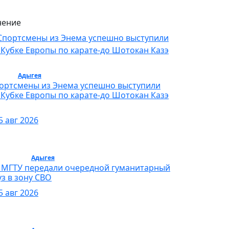
ение
орт /
Адыгея
/ Спорт
ортсмены из Энема успешно выступили
 Кубке Европы по карате-до Шотокан Казэ
5 авг 2026
бщество /
Адыгея
/ Общество
 МГТУ передали очередной гуманитарный
уз в зону СВО
5 авг 2026