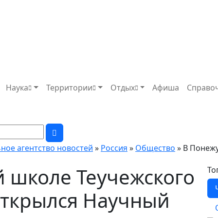
Наука
Территории
Отдых
Афиша
Справо
ьное агентство новостей
»
Россия
»
Общество
» В Понеж
 школе Теучежского
То
открылся Научный