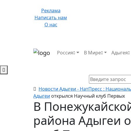
Реклама
Написать нам
О нас
Россия
В Мире
Адыгея
Новости Адыгеи - НатПресс : Национал
Адыгеи
открылся Научный клуб Первых
В Понежукайской
района Адыгеи 