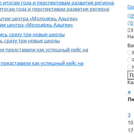
О
Го
итогам года и перспективам развития региона
0
0
тии центра «Молодёжь Адыгеи»
3
На
сь сразу три новые школы
Ва
 представили как успешный кейс на
Г
Ка
«
А
П
3
10
17