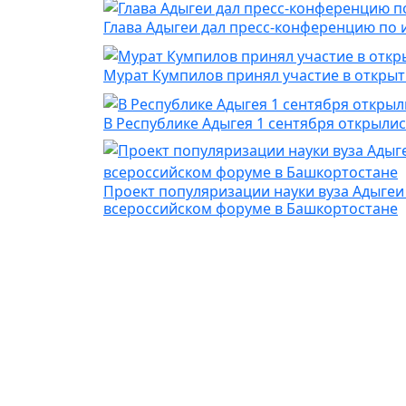
Глава Адыгеи дал пресс-конференцию по 
Мурат Кумпилов принял участие в откры
В Республике Адыгея 1 сентября открыли
Проект популяризации науки вуза Адыгеи
всероссийском форуме в Башкортостане