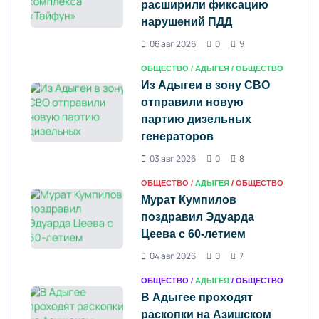
расширили фиксацию
нарушений ПДД
06 авг 2026
0
9
ОБЩЕСТВО /
АДЫГЕЯ
/ ОБЩЕСТВО
Из Адыгеи в зону СВО
отправили новую
партию дизельных
генераторов
03 авг 2026
0
8
ОБЩЕСТВО /
АДЫГЕЯ
/ ОБЩЕСТВО
Мурат Кумпилов
поздравил Эдуарда
Цеева с 60-летием
04 авг 2026
0
7
ОБЩЕСТВО /
АДЫГЕЯ
/ ОБЩЕСТВО
В Адыгее проходят
раскопки на Азишском