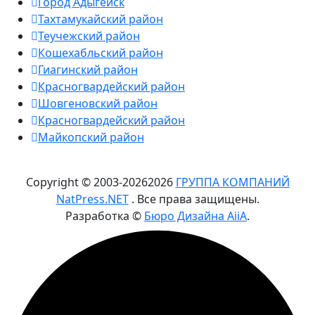
Город Адыгейск
Тахтамукайский район
Теучежский район
Кошехабльский район
Гиагинский район
Красногвардейский район
Шовгеновский район
Красногвардейский район
Майкопский район
Copyright © 2003-
2026
2026
ГРУППА КОМПАНИЙ
NatPress.NET
. Все права защищены.
Разработка ©
Бюро Дизайна AiiA
.