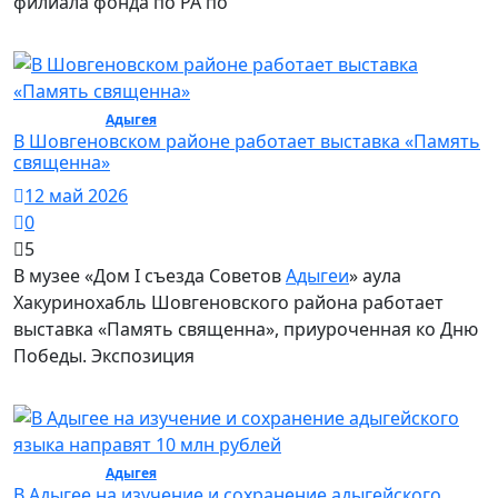
филиала фонда по РА по
Общество /
Адыгея
/ Общество
В Шовгеновском районе работает выставка «Память
священна»
12 май 2026
0
5
В музее «Дом I съезда Советов
Адыгеи
» аула
Хакуринохабль Шовгеновского района работает
выставка «Память священна», приуроченная ко Дню
Победы. Экспозиция
Общество /
Адыгея
/ Общество
В Адыгее на изучение и сохранение адыгейского