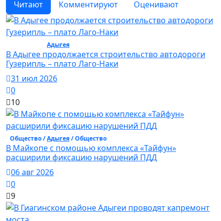
Читают
Комментируют
Оценивают
Общество /
Адыгея
/ Общество
В Адыгее продолжается строительство автодороги
Гузерипль – плато Лаго-Наки
31 июл 2026
0
10
Общество /
Адыгея
/ Общество
В Майкопе с помощью комплекса «Тайфун»
расширили фиксацию нарушений ПДД
06 авг 2026
0
9