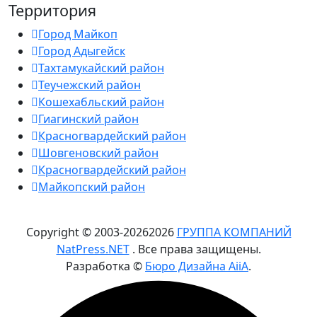
Территория
Город Майкоп
Город Адыгейск
Тахтамукайский район
Теучежский район
Кошехабльский район
Гиагинский район
Красногвардейский район
Шовгеновский район
Красногвардейский район
Майкопский район
Copyright © 2003-
2026
2026
ГРУППА КОМПАНИЙ
NatPress.NET
. Все права защищены.
Разработка ©
Бюро Дизайна AiiA
.