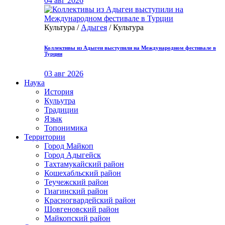
04 авг 2026
Культура /
Адыгея
/ Культура
Коллективы из Адыгеи выступили на Международном фестивале в
Турции
03 авг 2026
Наука
История
Кульутра
Традиции
Язык
Топонимика
Территории
Город Майкоп
Город Адыгейск
Тахтамукайский район
Кошехабльский район
Теучежский район
Гиагинский район
Красногвардейский район
Шовгеновский район
Майкопский район