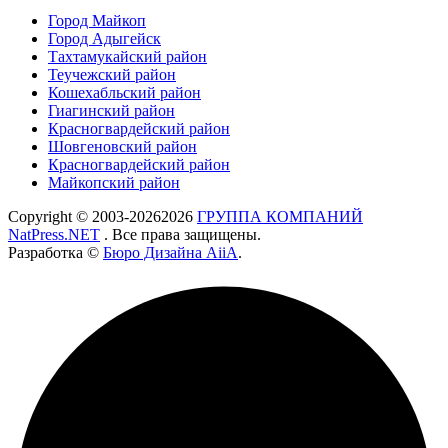
Город Майкоп
Город Адыгейск
Тахтамукайский район
Теучежский район
Кошехабльский район
Гиагинский район
Красногвардейский район
Шовгеновский район
Красногвардейский район
Майкопский район
Copyright © 2003-
2026
2026
ГРУППА КОМПАНИЙ
NatPress.NET
. Все права защищены.
Разработка ©
Бюро Дизайна AiiA
.