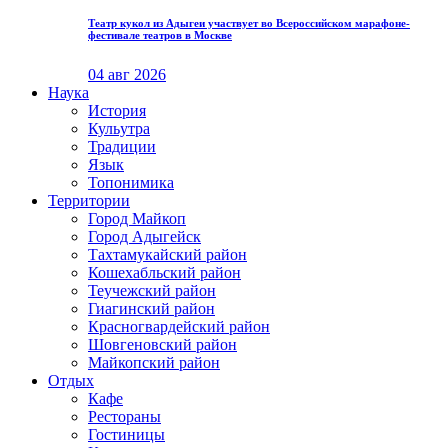
Театр кукол из Адыгеи участвует во Всероссийском марафоне-
фестивале театров в Москве
04 авг 2026
Наука
История
Кульутра
Традиции
Язык
Топонимика
Территории
Город Майкоп
Город Адыгейск
Тахтамукайский район
Кошехабльский район
Теучежский район
Гиагинский район
Красногвардейский район
Шовгеновский район
Майкопский район
Отдых
Кафе
Рестораны
Гостиницы