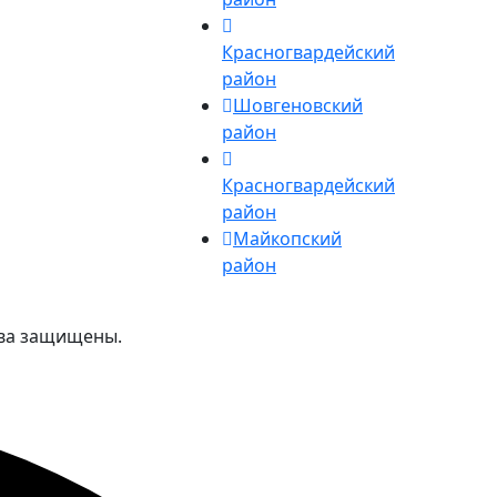
Красногвардейский
район
Шовгеновский
район
Красногвардейский
район
Майкопский
район
ава защищены.