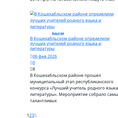
Общество /
Адыгея
/ Общество
В Кошехабльском районе определили
лучших учителей родного языка и
литературы
06 фев 2026
0
8
В Кошехабльском районе прошёл
муниципальный этап республиканского
конкурса «Лучший учитель родного языка
литературы». Мероприятие собрало самы
талантливых
1
2
3