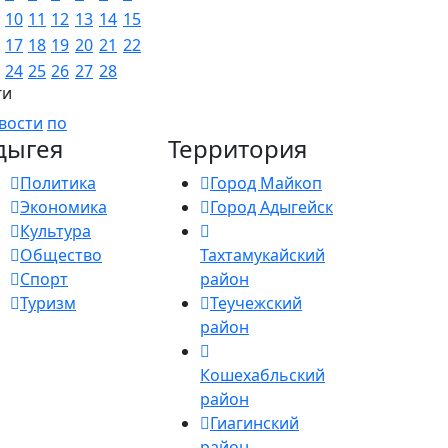
10
11
12
13
14
15
17
18
19
20
21
22
24
25
26
27
28
ги
вости
по
дыгея
Территория
Политика
Город Майкоп
Экономика
Город Адыгейск
Культура
Общество
Тахтамукайский
Спорт
район
Туризм
Теучежский
район
Кошехабльский
район
Гиагинский
район