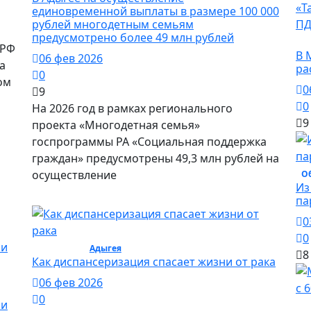
единовременной выплаты в размере 100 000
рублей многодетным семьям
предусмотрено более 49 млн рублей
О
 РФ
В 
06 фев 2026
а
ра
0
ом
0
9
0
На 2026 год в рамках регионального
9
проекта «Многодетная семья»
госпрограммы РА «Социальная поддержка
граждан» предусмотрены 49,3 млн рублей на
осуществление
О
Из
па
0
0
Общество /
Адыгея
/ Общество
8
Как диспансеризация спасает жизни от рака
06 фев 2026
0
ии
О