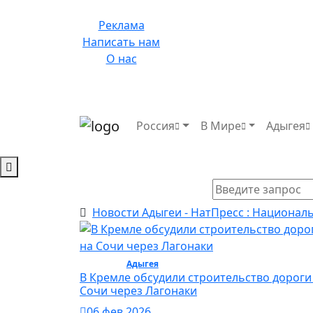
Реклама
Написать нам
О нас
Россия
В Мире
Адыгея
Новости Адыгеи - НатПресс : Национал
Туризм /
Адыгея
/ Туризм
В Кремле обсудили строительство дороги
Сочи через Лагонаки
06 фев 2026