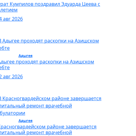
рат Кумпилов поздравил Эдуарда Цеева с
-летием
4 авг 2026
бщество /
Адыгея
/ Общество
Адыгее проходят раскопки на Азишском
ебте
2 авг 2026
бщество /
Адыгея
/ Общество
Красногвардейском районе завершается
питальный ремонт врачебной