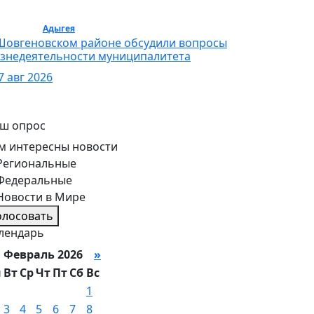
бщество /
Адыгея
/ Общество
Шовгеновском районе обсудили вопросы
знедеятельности муниципалитета
7 авг 2026
ш опрос
м интересны новости
Региональные
Федеральные
Новости в Мире
олосовать
лендарь
Февраль 2026
»
н
Вт
Ср
Чт
Пт
Сб
Вс
1
3
4
5
6
7
8