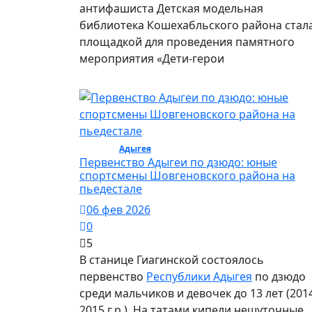
антифашиста Детская модельная
библиотека Кошехабльского района стал
площадкой для проведения памятного
мероприятия «Дети-герои
Спорт /
Адыгея
/ Спорт
Первенство Адыгеи по дзюдо: юные
спортсмены Шовгеновского района на
пьедестале
06 фев 2026
0
5
В станице Гиагинской состоялось
первенство
Республики Адыгея
по дзюдо
среди мальчиков и девочек до 13 лет (201
2015 г.р.). На татами кипели нешуточные