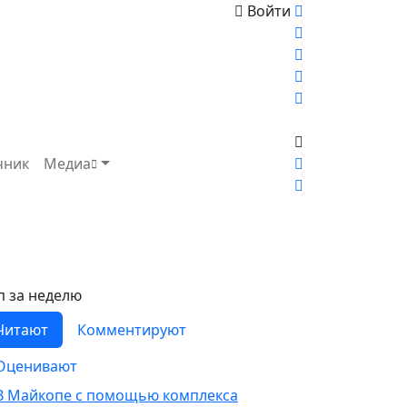
Войти
чник
Медиа
п за неделю
Читают
Комментируют
Оценивают