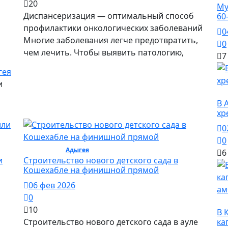
20
Му
Диспансеризация — оптимальный способ
60
профилактики онкологических заболеваний
0
Многие заболевания легче предотвратить,
0
чем лечить. Чтобы выявить патологию,
7
гея
и
О
В 
хр
0
0
Общество /
Адыгея
/ Общество
6
и
Строительство нового детского сада в
Кошехабле на финишной прямой
06 фев 2026
0
О
10
В 
Строительство нового детского сада в ауле
ка