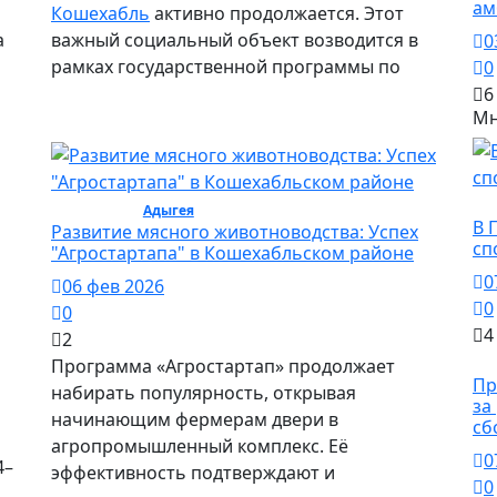
ам
Кошехабль
активно продолжается. Этот
а
важный социальный объект возводится в
0
рамках государственной программы по
0
6
Мн
Сп
Общество /
Адыгея
/ Общество
В 
Развитие мясного животноводства: Успех
сп
"Агростартапа" в Кошехабльском районе
0
06 фев 2026
0
0
4
2
Программа «Агростартап» продолжает
О
Пр
набирать популярность, открывая
за
начинающим фермерам двери в
сб
агропромышленный комплекс. Её
0
4–
эффективность подтверждают и
0