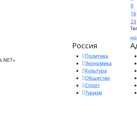
9
16
23
Те
но
Россия
А
Политика
s.NET»
Экономика
Культура
Общество
Спорт
Туризм