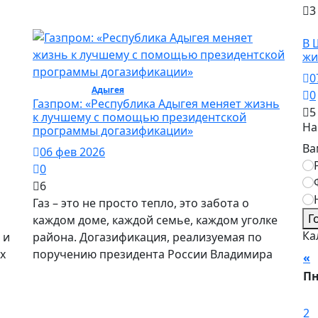
3
О
В 
жи
0
Общество /
Адыгея
/ Общество
0
Газпром: «Республика Адыгея меняет жизнь
5
к лучшему с помощью президентской
На
программы догазификации»
Ва
06 фев 2026
0
6
Газ – это не просто тепло, это забота о
Г
каждом доме, каждой семье, каждом уголке
Ка
 и
района. Догазификация, реализуемая по
х
поручению президента России Владимира
«
П
2