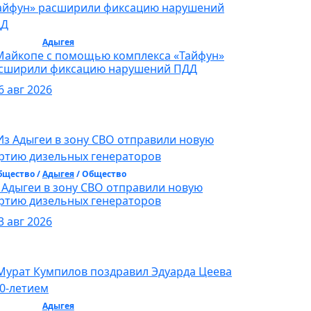
бщество /
Адыгея
/ Общество
Майкопе с помощью комплекса «Тайфун»
сширили фиксацию нарушений ПДД
6 авг 2026
бщество /
Адыгея
/ Общество
 Адыгеи в зону СВО отправили новую
ртию дизельных генераторов
3 авг 2026
бщество /
Адыгея
/ Общество