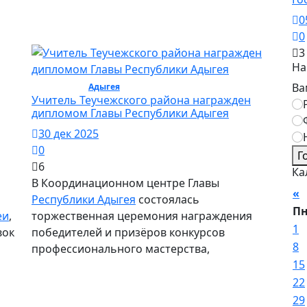
0
0
3
На
Ва
Общество /
Адыгея
/ Общество
Учитель Теучежского района награжден
дипломом Главы Республики Адыгея
30 дек 2025
0
Г
6
Ка
В Координационном центре Главы
«
Республики Адыгея
состоялась
П
еи
,
торжественная церемония награждения
1
вок
победителей и призёров конкурсов
8
профессионального мастерства,
15
22
29