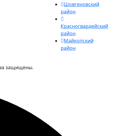
Шовгеновский
район
Красногвардейский
район
Майкопский
район
ава защищены.