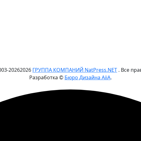
003-
2026
2026
ГРУППА КОМПАНИЙ NatPress.NET
. Все пр
Разработка ©
Бюро Дизайна AiiA
.