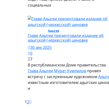
социальных
Общество /
Адыгея
/ Общество
Главе Адыгеи презентовали издание об
адыгской (черкесской) циновке
30 дек 2025
0
7
В республиканском Доме правительства
Глава Адыгеи
Мурат Кумпилов
провёл
встречу с заслуженным художником
Адыг
известным изготовителем адыгских цино
и
1
2