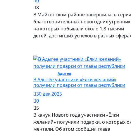
0
8
В Майкопском районе завершилась сери
благотворительных новогодних утренник
на которых побывали около 1,8 тысячи
детей, достигших успехов в разных сферах
Общество /
Адыгея
/ Общество
В Адыгее участники «Ёлки желаний»
получили подарки от главы республики
30 дек 2025
0
5
В канун Нового года участники «Ёлки
желаний» получили подарки, о которых о
мечтали. Об этом сообщил глава