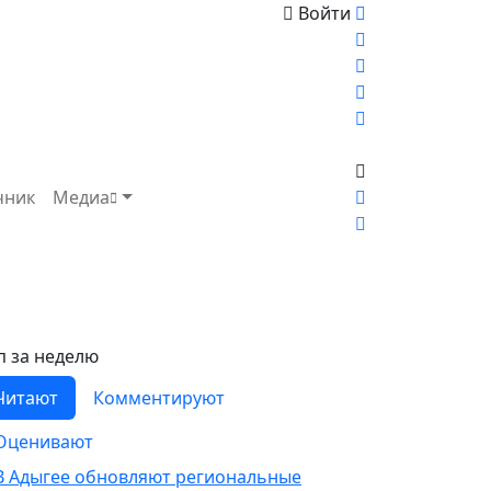
Войти
чник
Медиа
п за неделю
Читают
Комментируют
Оценивают