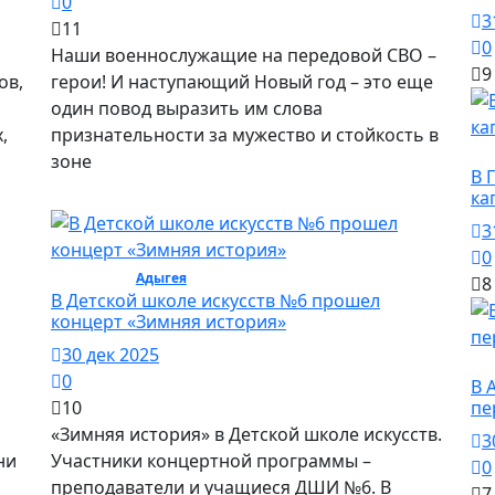
0
3
11
0
я
Наши военнослужащие на передовой СВО –
9
ов,
герои! И наступающий Новый год – это еще
один повод выразить им слова
,
признательности за мужество и стойкость в
О
зоне
В 
ка
3
0
Культура /
Адыгея
/ Культура
8
В Детской школе искусств №6 прошел
концерт «Зимняя история»
30 дек 2025
О
0
В 
10
пе
«Зимняя история» в Детской школе искусств.
3
ни
Участники концертной программы –
0
преподаватели и учащиеся ДШИ №6. В
7