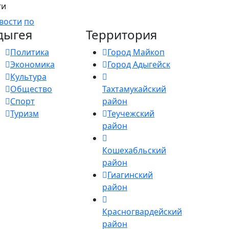
ги
вости
по
дыгея
Территория
Политика
Город Майкоп
Экономика
Город Адыгейск
Культура
Общество
Тахтамукайский
Спорт
район
Туризм
Теучежский
район
Кошехабльский
район
Гиагинский
район
Красногвардейский
район