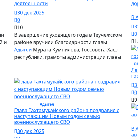
деятельности
О
30 дек 2025
В 
0
3
10
0
ин
В завершение уходящего года в Теучежском
1
й и
районе вручили благодарности главы
Адыгеи
Мурата Кумпилова, Госсовета-Хасэ
республики, грамоты администрации главы
О
Ле
го
3
0
9
Общество /
Адыгея
/ Общество
Глава Тахтамукайского района поздравил с
наступающим Новым годом семью
военнослужащего СВО
О
В 
30 дек 2025
ав