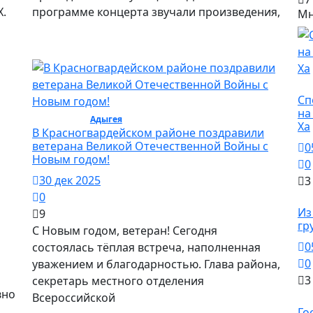
.
программе концерта звучали произведения,
Мн
Сп
Сп
на
Общество /
Адыгея
/ Общество
Ха
В Красногвардейском районе поздравили
ветерана Великой Отечественной Войны с
0
Новым годом!
0
30 дек 2025
3
0
О
Из
9
гр
С Новым годом, ветеран! Сегодня
0
состоялась тёплая встреча, наполненная
0
уважением и благодарностью. Глава района,
3
секретарь местного отделения
вно
Всероссийской
О
Го