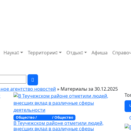
Наука
Территории
Отдых
Афиша
Справо
ьное агентство новостей
» Материалы за 30.12.2025
То
Общество /
Адыгея
/ Общество
В Теучежском районе отметили людей,
внесших вклад в различные сферы