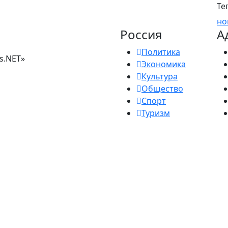
Те
но
Россия
А
Политика
s.NET»
Экономика
Культура
Общество
Спорт
Туризм