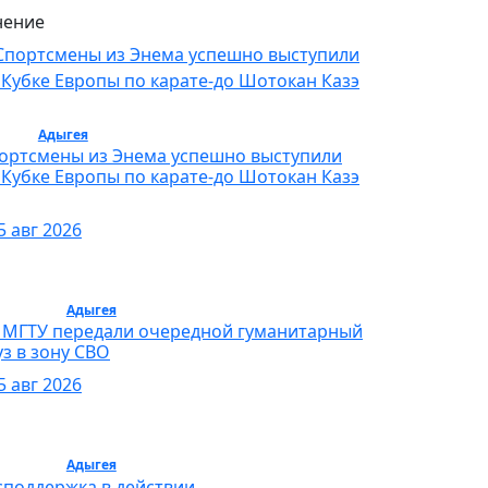
ение
орт /
Адыгея
/ Спорт
ортсмены из Энема успешно выступили
 Кубке Европы по карате-до Шотокан Казэ
5 авг 2026
бщество /
Адыгея
/ Общество
 МГТУ передали очередной гуманитарный
уз в зону СВО
5 авг 2026
бщество /
Адыгея
/ Общество
споддержка в действии