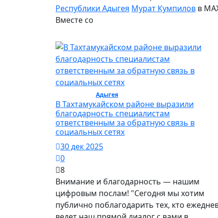
Республики Адыгея
Мурат Кумпилов
в МАХ
Вместе со
Общество /
Адыгея
/ Общество
В Тахтамукайском районе выразили
благодарность специалистам
ответственным за обратную связь в
социальных сетях
30 дек 2025
0
8
Внимание и благодарность — нашим
цифровым послам! "Сегодня мы хотим
публично поблагодарить тех, кто ежедне
ведет наш прямой диалог с вами в