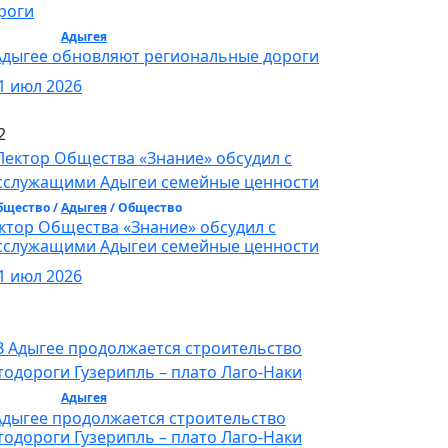
бщество /
Адыгея
/ Общество
Адыгее обновляют региональные дороги
1 июл 2026
2
бщество /
Адыгея
/ Общество
ктор Общества «Знание» обсудил с
сслужащими Адыгеи семейные ценности
1 июл 2026
бщество /
Адыгея
/ Общество
Адыгее продолжается строительство
тодороги Гузерипль – плато Лаго-Наки