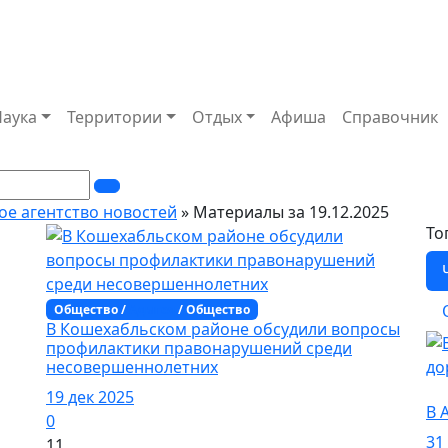
Наука
Территории
Отдых
Афиша
Справочник
ое агентство новостей
» Материалы за 19.12.2025
То
Общество /
Адыгея
/ Общество
В Кошехабльском районе обсудили вопросы
профилактики правонарушений среди
несовершеннолетних
О
19 дек 2025
В 
0
31
11