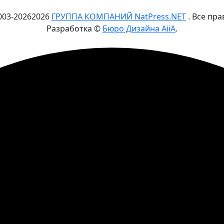
003-
2026
2026
ГРУППА КОМПАНИЙ NatPress.NET
. Все пр
Разработка ©
Бюро Дизайна AiiA
.