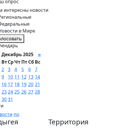
ш опрос
м интересны новости
Региональные
Федеральные
Новости в Мире
олосовать
лендарь
Декабрь 2025
»
н
Вт
Ср
Чт
Пт
Сб
Вс
2
3
4
5
6
7
9
10
11
12
13
14
16
17
18
19
20
21
23
24
25
26
27
28
30
31
ги
вости
по
дыгея
Территория