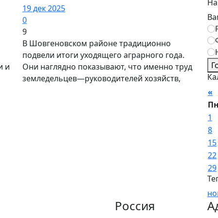
На
19 дек 2025
Ва
0
9
В Шовгеновском районе традиционно
подвели итоги уходящего аграрного года.
Г
и и
Они наглядно показывают, что именно труд
Ка
земледельцев—руководителей хозяйств,
«
П
1
8
15
22
29
Те
но
Россия
А