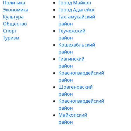
Политика
Город Майкоп
Экономика
Город Адыгейск
Культура
Тахтамукайский
Общество
район
Спорт
Теучежский
Туризм
район
Кошехабльский
район
Гиагинский
район
Красногвардейский
район
Шовгеновский
район
Красногвардейский
район
Майкопский
район