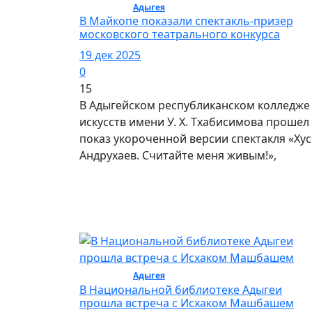
Культура /
Адыгея
/ Культура
В Майкопе показали спектакль-призер
московского театрального конкурса
19 дек 2025
0
15
В Адыгейском республиканском колледже
искусств имени У. Х. Тхабисимова прошел
показ укороченной версии спектакля «Ху
Андрухаев. Считайте меня живым!»,
Культура /
Адыгея
/ Культура
В Национальной библиотеке Адыгеи
прошла встреча с Исхаком Машбашем