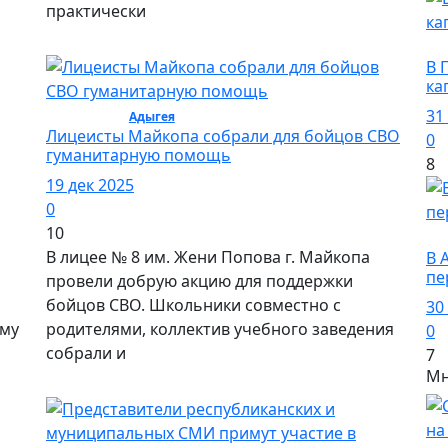
практически
О
В 
ка
31
Общество /
Адыгея
/ Общество
Лицеисты Майкопа собрали для бойцов СВО
0
гуманитарную помощь
8
19 дек 2025
0
10
О
В лицее № 8 им. Жени Попова г. Майкопа
В 
пе
провели добрую акцию для поддержки
бойцов СВО. Школьники совместно с
30
ому
родителями, коллектив учебного заведения
0
собрали и
7
Мн