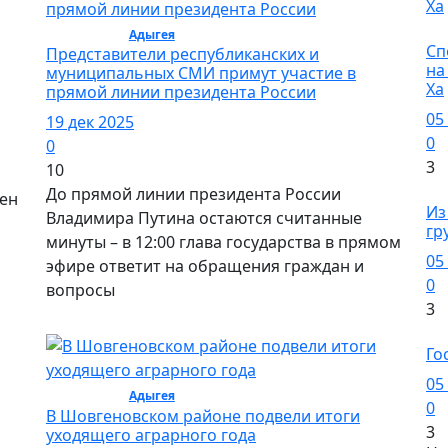
Сп
Общество /
Адыгея
/ Общество
Сп
Представители республиканских и
на
муниципальных СМИ примут участие в
Ха
прямой линии президента России
05
19 дек 2025
0
0
3
10
До прямой линии президента России
О
сен
Из
Владимира Путина остаются считанные
гр
минуты – в 12:00 глава государства в прямом
05
эфире ответит на обращения граждан и
0
вопросы
3
О
Го
05
Общество /
Адыгея
/ Общество
0
В Шовгеновском районе подвели итоги
3
уходящего аграрного года