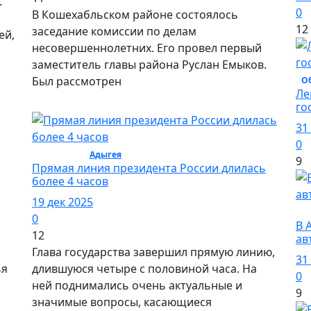
.
0
В Кошехабльском районе состоялось
12
заседание комиссии по делам
ей,
несовершеннолетних. Его провел первый
заместитель главы района Руслан Емыков.
Был рассмотрен
О
Ле
го
31
0
Общество /
Адыгея
/ Общество
9
Прямая линия президента России длилась
более 4 часов
19 дек 2025
О
0
В 
12
ав
Глава государства завершил прямую линию,
31
ья
длившуюся четыре с половиной часа. На
0
ней поднимались очень актуальные и
9
значимые вопросы, касающиеся