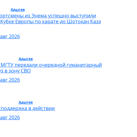
орт /
Адыгея
/ Спорт
ортсмены из Энема успешно выступили
 Кубке Европы по карате-до Шотокан Казэ
 авг 2026
бщество /
Адыгея
/ Общество
 МГТУ передали очередной гуманитарный
уз в зону СВО
 авг 2026
бщество /
Адыгея
/ Общество
споддержка в действии
 авг 2026