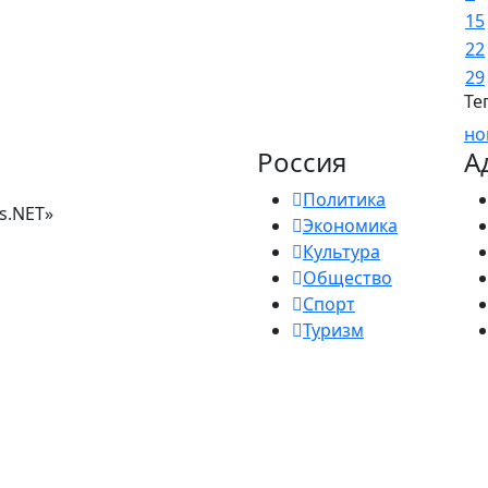
15
22
29
Те
но
Россия
А
Политика
s.NET»
Экономика
Культура
Общество
Спорт
Туризм