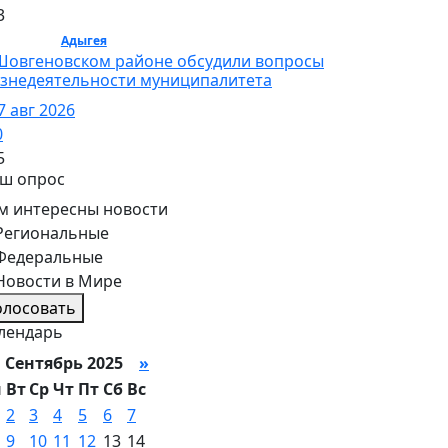
3
бщество /
Адыгея
/ Общество
Шовгеновском районе обсудили вопросы
знедеятельности муниципалитета
7 авг 2026
0
5
ш опрос
м интересны новости
Региональные
Федеральные
Новости в Мире
олосовать
лендарь
Сентябрь 2025
»
н
Вт
Ср
Чт
Пт
Сб
Вс
2
3
4
5
6
7
9
10
11
12
13
14