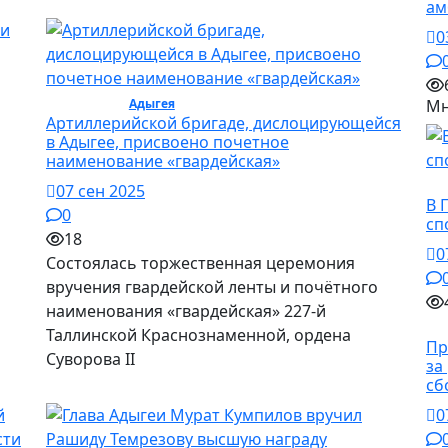
ам
0
Общество /
Адыгея
Мн
Артиллерийской бригаде, дислоцирующейся
в Адыгее, присвоено почетное
наименование «гвардейская»
Сп
07 сен 2025
В 
0
сп
18
0
Состоялась торжественная церемония
вручения гвардейской ленты и почётного
наименования «гвардейская» 227-й
О
Таллинской Краснознаменной, ордена
Пр
Суворова II
за
сб
0