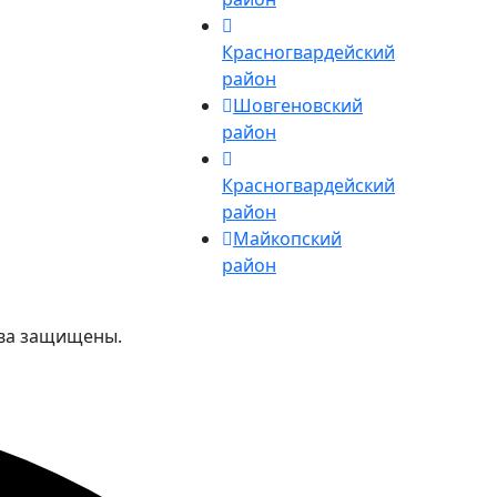
Красногвардейский
район
Шовгеновский
район
Красногвардейский
район
Майкопский
район
ава защищены.