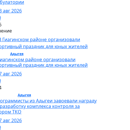
булатории
3 авг 2026
0
6
ение
орт /
Адыгея
/ Спорт
Гиагинском районе организовали
ортивный праздник для юных жителей
7 авг 2026
0
4
бщество /
Адыгея
/ Общество
ограммисты из Адыгеи завоевали награду
 разработку комплекса контроля за
ором ТКО
7 авг 2026
0