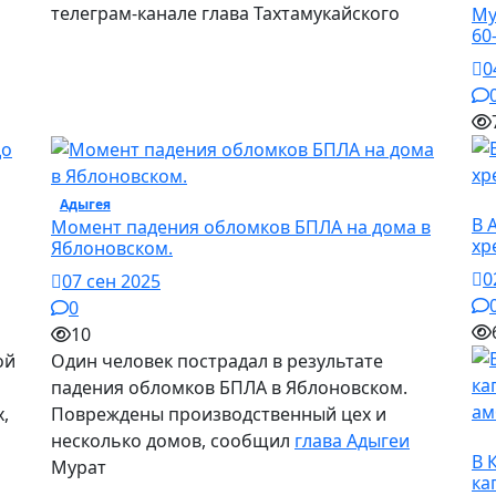
телеграм-канале глава Тахтамукайского
Му
60
0
О
Адыгея
/ Происшествие
В 
Момент падения обломков БПЛА на дома в
хр
Яблоновском.
0
07 сен 2025
0
10
ой
Один человек пострадал в результате
падения обломков БПЛА в Яблоновском.
,
Повреждены производственный цех и
несколько домов, сообщил
глава Адыгеи
О
В 
Мурат
ка