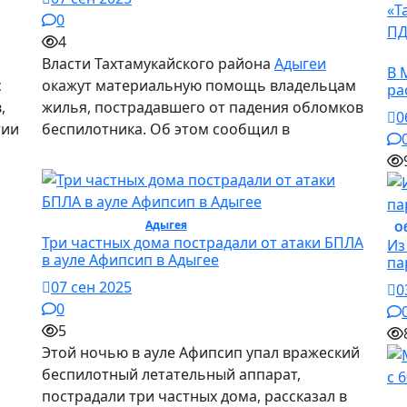
0
4
О
Власти Тахтамукайского района
Адыгеи
В 
с
окажут материальную помощь владельцам
ра
,
жилья, пострадавшего от падения обломков
0
тии
беспилотника. Об этом сообщил в
Происшествие /
Адыгея
/ Происшествие
О
Три частных дома пострадали от атаки БПЛА
Из
в ауле Афипсип в Адыгее
па
07 сен 2025
0
0
5
Этой ночью в ауле Афипсип упал вражеский
беспилотный летательный аппарат,
пострадали три частных дома, рассказал в
О