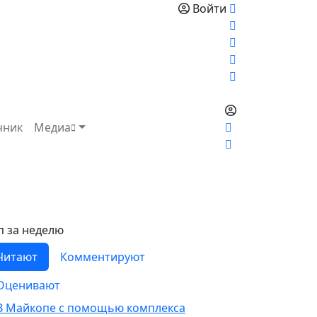
Войти
чник
Медиа
п за неделю
Читают
Комментируют
Оценивают