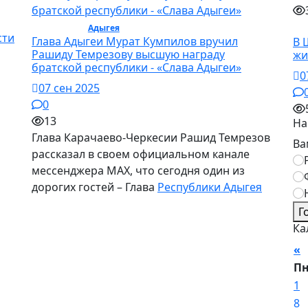
Политика /
Адыгея
/ Политика
О
сти
Глава Адыгеи Мурат Кумпилов вручил
В 
Рашиду Темрезову высшую награду
жи
братской республики - «Слава Адыгеи»
0
07 сен 2025
0
13
На
Глава Карачаево-Черкесии Рашид Темрезов
Ва
рассказал в своем официальном канале
мессенджера МАХ, что сегодня один из
дорогих гостей – Глава
Республики Адыгея
Г
Ка
«
П
1
8