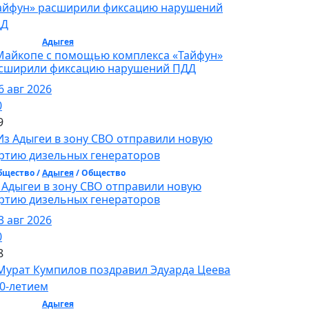
бщество /
Адыгея
/ Общество
Майкопе с помощью комплекса «Тайфун»
сширили фиксацию нарушений ПДД
6 авг 2026
0
9
бщество /
Адыгея
/ Общество
 Адыгеи в зону СВО отправили новую
ртию дизельных генераторов
3 авг 2026
0
8
бщество /
Адыгея
/ Общество