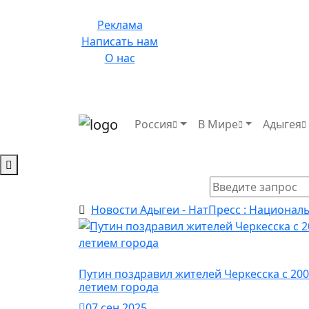
Реклама
Написать нам
О нас
Россия
В Мире
Адыгея
Новости Адыгеи - НатПресс : Национал
Политика
Путин поздравил жителей Черкесска с 200
летием города
07 сен 2025