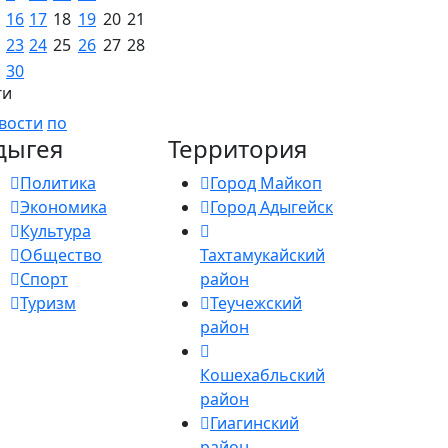
16
17
18
19
20
21
23
24
25
26
27
28
30
ги
вости
по
дыгея
Территория
Политика
Город Майкоп
Экономика
Город Адыгейск
Культура
Общество
Тахтамукайский
Спорт
район
Туризм
Теучежский
район
Кошехабльский
район
Гиагинский
район