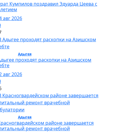
рат Кумпилов поздравил Эдуарда Цеева с
-летием
4 авг 2026
0
7
бщество /
Адыгея
/ Общество
Адыгее проходят раскопки на Азишском
ебте
2 авг 2026
0
6
бщество /
Адыгея
/ Общество
Красногвардейском районе завершается
питальный ремонт врачебной