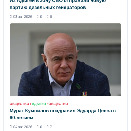
Из Адыгеи в зону СВО отправили новую
партию дизельных генераторов
03 авг 2026
0
8
ОБЩЕСТВО /
АДЫГЕЯ
/ ОБЩЕСТВО
Мурат Кумпилов поздравил Эдуарда Цеева с
60-летием
04 авг 2026
0
7