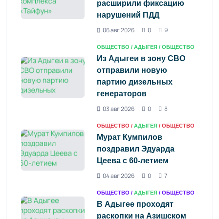
расширили фиксацию
нарушений ПДД
06 авг 2026
0
9
ОБЩЕСТВО /
АДЫГЕЯ
/ ОБЩЕСТВО
Из Адыгеи в зону СВО
отправили новую
партию дизельных
генераторов
03 авг 2026
0
8
ОБЩЕСТВО /
АДЫГЕЯ
/ ОБЩЕСТВО
Мурат Кумпилов
поздравил Эдуарда
Цеева с 60-летием
04 авг 2026
0
7
ОБЩЕСТВО /
АДЫГЕЯ
/ ОБЩЕСТВО
В Адыгее проходят
раскопки на Азишском