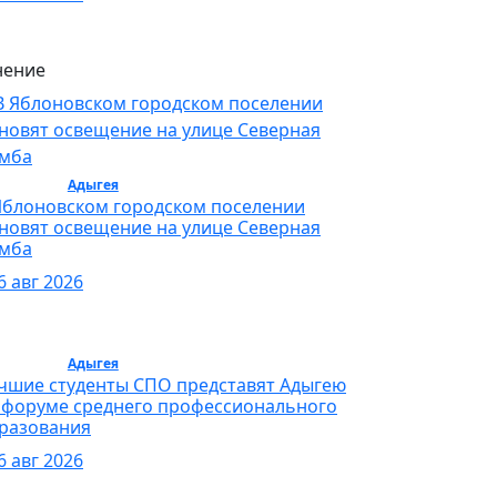
ение
бщество /
Адыгея
/ Общество
Яблоновском городском поселении
новят освещение на улице Северная
мба
6 авг 2026
бщество /
Адыгея
/ Общество
чшие студенты СПО представят Адыгею
 форуме среднего профессионального
разования
6 авг 2026