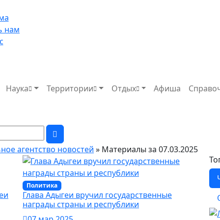
ма
ь нам
с
Наука
Территории
Отдых
Афиша
Справо
ьное агентство новостей
» Материалы за 07.03.2025
То
Политика
еи
Глава Адыгеи вручил государственные
награды страны и республики
07 мар 2025