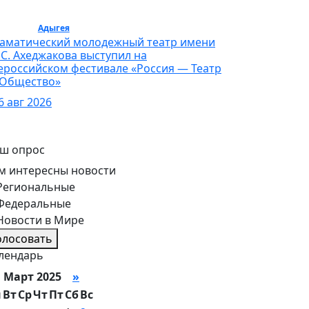
льтура /
Адыгея
/ Культура
аматический молодежный театр имени
 С. Ахеджакова выступил на
ероссийском фестивале «Россия — Театр
Общество»
6 авг 2026
ш опрос
м интересны новости
Региональные
Федеральные
Новости в Мире
олосовать
лендарь
Март 2025
»
н
Вт
Ср
Чт
Пт
Сб
Вс