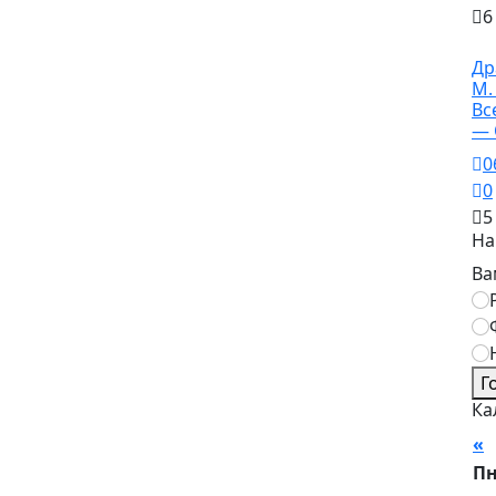
6
Ку
Др
М.
Вс
— 
0
0
5
На
Ва
Г
Ка
«
П