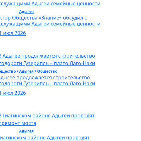
бщество /
Адыгея
/ Общество
ктор Общества «Знание» обсудил с
сслужащими Адыгеи семейные ценности
1 июл 2026
бщество /
Адыгея
/ Общество
Адыгее продолжается строительство
тодороги Гузерипль – плато Лаго-Наки
1 июл 2026
бщество /
Адыгея
/ Общество
Гиагинском районе Адыгеи проводят