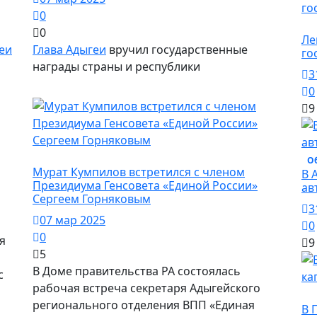
0
О
0
Ле
еи
Глава Адыгеи
вручил государственные
го
награды страны и республики
3
0
9
Политика
О
Мурат Кумпилов встретился с членом
В 
Президиума Генсовета «Единой России»
ав
Сергеем Горняковым
3
07 мар 2025
0
0
я
9
5
В Доме правительства РА состоялась
с
рабочая встреча секретаря Адыгейского
О
регионального отделения ВПП «Единая
В 