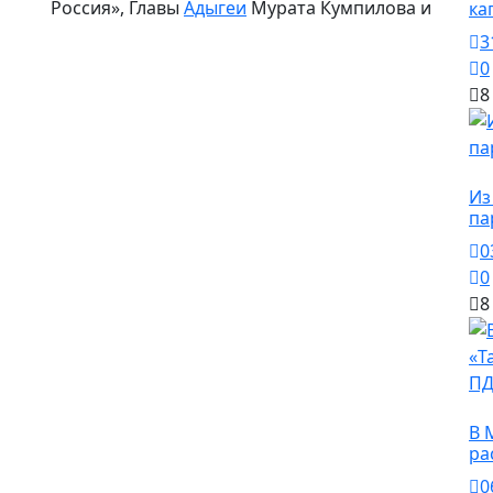
Россия», Главы
Адыгеи
Мурата Кумпилова и
ка
3
0
8
О
Из
па
0
0
8
О
В 
ра
0