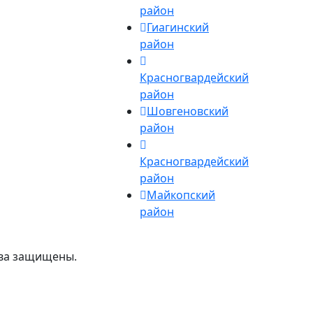
район
Гиагинский
район
Красногвардейский
район
Шовгеновский
район
Красногвардейский
район
Майкопский
район
ава защищены.