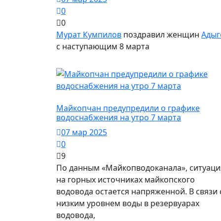
0
0
Мурат Кумпилов
поздравил женщин
Адыг
с наступающим 8 марта
Общество
Майкопчан предупредили о графике
водоснабжения на утро 7 марта
07 мар 2025
0
9
По данным «Майкопводоканала», ситуаци
на горных источниках майкопского
водовода остается напряженной. В связи 
низким уровнем воды в резервуарах
водовода,