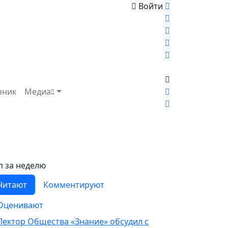
Войти
чник
Медиа
п за неделю
Читают
Комментируют
Оценивают