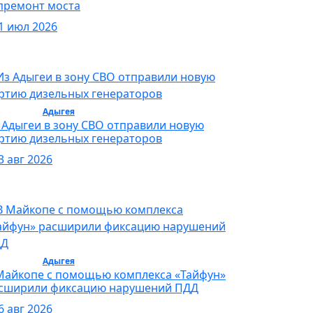
премонт моста
1 июл 2026
бщество /
Адыгея
/ Общество
 Адыгеи в зону СВО отправили новую
ртию дизельных генераторов
3 авг 2026
бщество /
Адыгея
/ Общество
Майкопе с помощью комплекса «Тайфун»
сширили фиксацию нарушений ПДД
6 авг 2026