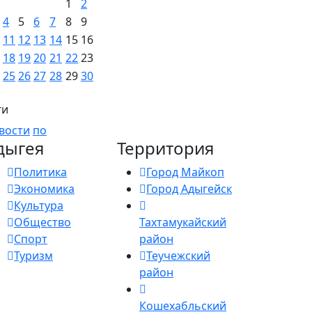
1
2
4
5
6
7
8
9
11
12
13
14
15
16
18
19
20
21
22
23
25
26
27
28
29
30
ги
вости
по
дыгея
Территория
Политика
Город Майкоп
Экономика
Город Адыгейск
Культура
Общество
Тахтамукайский
Спорт
район
Туризм
Теучежский
район
Кошехабльский