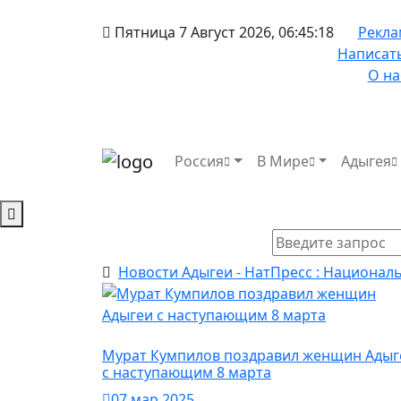
Пятница 7 Август 2026
,
06
:
45
:
18
Рекла
Написат
О на
Россия
В Мире
Адыгея
Новости Адыгеи - НатПресс : Национал
Политика
Мурат Кумпилов поздравил женщин Адыг
с наступающим 8 марта
07 мар 2025