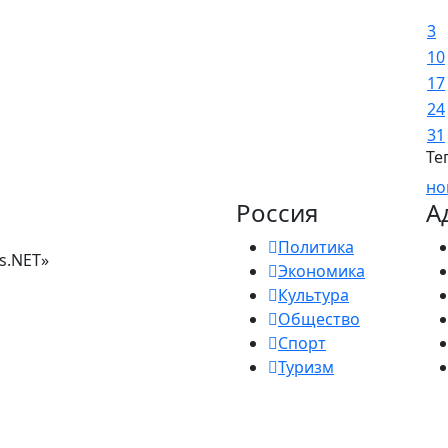
3
10
17
24
31
Те
но
Россия
А
Политика
s.NET»
Экономика
Культура
Общество
Спорт
Туризм