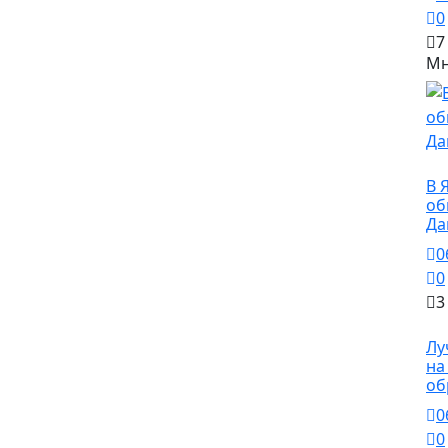
0
7
Мн
О
В 
об
Да
0
0
3
О
Лу
на
об
0
0